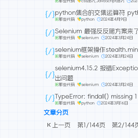
那些代码
css技巧
,
JavaScript技巧
20
python集合的交集运算符 py
那些代码
python
2024年4月9日
Selenium 最强反反爬方案来
那些代码
selenium
2024年3月24日
selenium框架操作stealth
那些代码
selenium
2024年3月24日
selenium4.15.2 报错Except
出问题
那些代码
selenium
2024年3月24日
TypeError: findall() missing 
那些代码
python
2024年3月16日
文章分页
上一页
第
1
/144页
第
2
/144