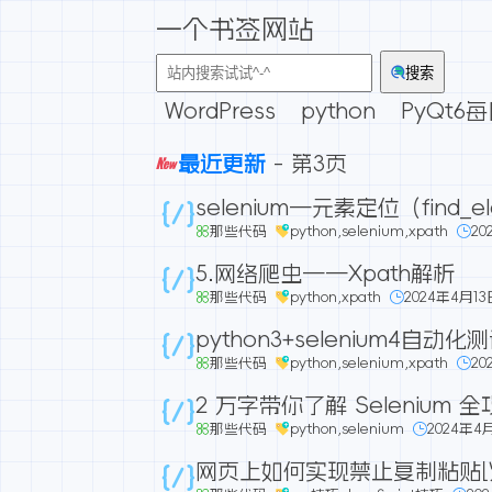
一个书签网站
搜索
WordPress
python
PyQt6
最近更新
- 第3页
selenium—元素定位（find_e
那些代码
python
,
selenium
,
xpath
20
5.网络爬虫——Xpath解析
那些代码
python
,
xpath
2024年4月13
python3+selenium4自动化
那些代码
python
,
selenium
,
xpath
20
2 万字带你了解 Selenium 
那些代码
python
,
selenium
2024年4
网页上如何实现禁止复制粘贴