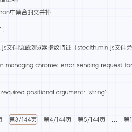
24年4月9日
thon中集合的交并补
了！
.min.js文件隐藏浏览器指纹特征（stealth.min.js
ion managing chrome: error sending reque
1 required positional argument: ‘string’
页
第
3
/144页
第
4
/144页
第
5
/144页
…
第