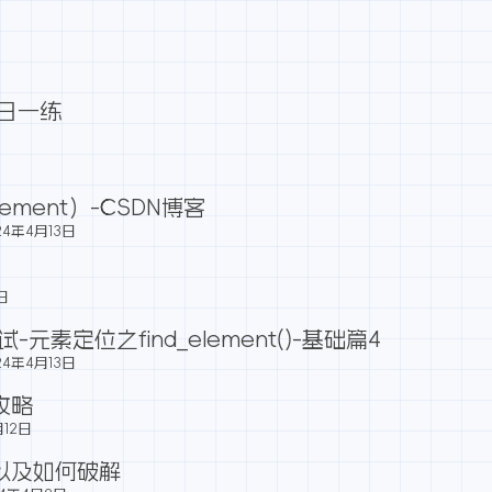
每日一练
lement）-CSDN博客
24年4月13日
日
测试-元素定位之find_element()-基础篇4
24年4月13日
全攻略
月12日
以及如何破解