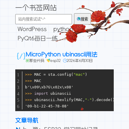
一个书签网站
搜索
WordPress
python
PyQt6每日一练
MicroPython ubinascii用法
那些代码
esp32
2026年6月30日
>>>
MAC = sta.config(
"mac"
)
>>>
MAC
b'\x09\xb7G\x02x\x08'
>>>
import
 ubinascii
>>>
ubinascii.hexlify(MAC,
"-"
).decode()
'09-b1-22-45-78-08'
文章导航