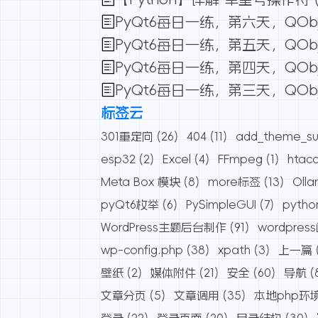
PyQt6每日一练，第六天，QOb
PyQt6每日一练，第五天，QOb
PyQt6每日一练，第四天，QOb
PyQt6每日一练，第三天，QO
标签云
301重定向
(26)
404
(11)
add_theme_su
esp32
(2)
Excel
(4)
FFmpeg
(1)
htac
Meta Box 模块
(8)
more标签
(13)
Oll
pyQt6枚举
(6)
PySimpleGUI
(7)
pytho
WordPress主题后台制作
(91)
wordpres
wp-config.php
(38)
xpath
(3)
上一篇
壁纸
(2)
媒体附件
(21)
安全
(60)
导航
(
文章分页
(5)
文章调用
(35)
本地php环