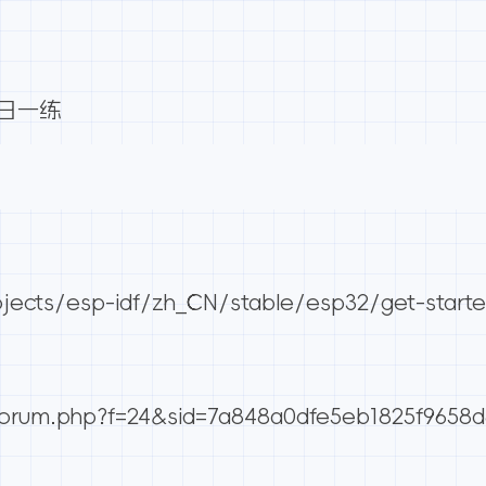
每日一练
ojects/esp-idf/zh_CN/stable/esp32/get-starte
orum.php?f=24&sid=7a848a0dfe5eb1825f9658d