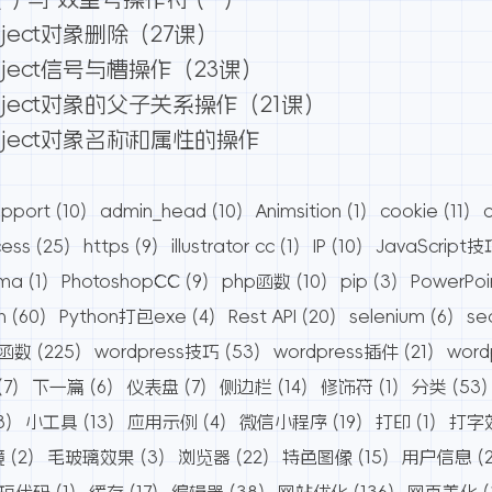
ject对象删除（27课）
ject信号与槽操作（23课）
ject对象的父子关系操作（21课）
bject对象名称和属性的操作
pport
(10)
admin_head
(10)
Animsition
(1)
cookie
(11)
cess
(25)
https
(9)
illustrator cc
(1)
IP
(10)
JavaScript技
ama
(1)
PhotoshopCC
(9)
php函数
(10)
pip
(3)
PowerPoi
n
(60)
Python打包exe
(4)
Rest API
(20)
selenium
(6)
se
s函数
(225)
wordpress技巧
(53)
wordpress插件
(21)
wor
(7)
下一篇
(6)
仪表盘
(7)
侧边栏
(14)
修饰符
(1)
分类
(53)
8)
小工具
(13)
应用示例
(4)
微信小程序
(19)
打印
(1)
打字
境
(2)
毛玻璃效果
(3)
浏览器
(22)
特色图像
(15)
用户信息
(