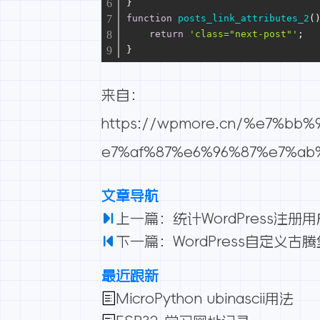
}
function
posts_link_attributes_2
(
return
'class="next-post"'
;
}
来自：
https://wpmore.cn/%e7%b
e7%af%87%e6%96%87%e7%ab%
文章导航
上一篇：统计WordPress注册
下一篇：WordPress自定义
最近跟新
MicroPython ubinascii用法