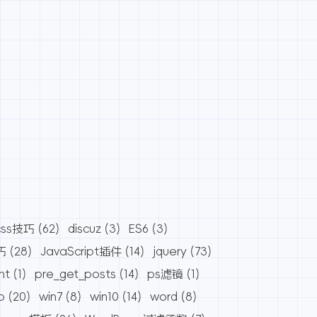
css技巧
(62)
discuz
(3)
ES6
(3)
巧
(28)
JavaScript插件
(14)
jquery
(73)
nt
(1)
pre_get_posts
(14)
ps滤镜
(1)
o
(20)
win7
(8)
win10
(14)
word
(8)