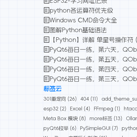
ESP32-学习网址记录
python各运算符优先级
Windows CMD命令大全
图解Python基础语法
【Python】详解 单星号操作符 (*
PyQt6每日一练，第六天，QOb
PyQt6每日一练，第五天，QOb
PyQt6每日一练，第四天，QOb
PyQt6每日一练，第三天，QO
标签云
301重定向
(26)
404
(11)
add_theme_su
esp32
(2)
Excel
(4)
FFmpeg
(1)
htac
Meta Box 模块
(8)
more标签
(13)
Oll
pyQt6枚举
(6)
PySimpleGUI
(7)
pytho