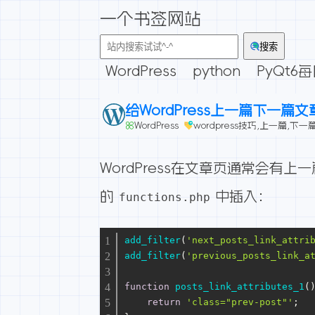
一个书签网站
搜索
WordPress
python
PyQt6
给WordPress上一篇下一篇文章
WordPress
wordpress技巧
,
上一篇
,
下一
WordPress在文章页通常会有上
的
中插入：
functions.php
add_filter
(
'next_posts_link_attri
add_filter
(
'previous_posts_link_a
function
posts_link_attributes_1
(
return
'class="prev-post"'
;