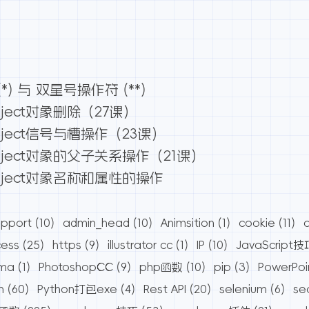
) 与 双星号操作符 (**)
ject对象删除（27课）
ject信号与槽操作（23课）
ject对象的父子关系操作（21课）
bject对象名称和属性的操作
pport
(10)
admin_head
(10)
Animsition
(1)
cookie
(11)
cess
(25)
https
(9)
illustrator cc
(1)
IP
(10)
JavaScript技
ama
(1)
PhotoshopCC
(9)
php函数
(10)
pip
(3)
PowerPoi
n
(60)
Python打包exe
(4)
Rest API
(20)
selenium
(6)
se