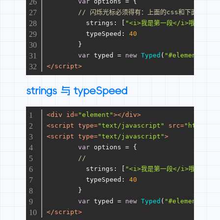
var
 options = {
// 闪烁光标必须得有：上面的css和下面字符串内添
strings
: [
"<i>我是第一段</i>哦哦哦 ^1
typeSpeed
: 
40
	}
var
 typed = 
new
Typed
(
"#element"
, op
</
script
>
strings 与 typeSpeed
<
div
id
=
"element"
>
</
div
>
<
script
type
=
"text/javascript"
src
=
"https://
<
script
type
=
"text/javascript"
>
var
 options = {
// 
strings
: [
"<i>我是第一段</i>哦哦哦哦！
typeSpeed
: 
40
	}
var
 typed = 
new
Typed
(
"#element"
, op
</
script
>