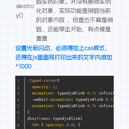
毁实例对象。并没有删除实例
destro
化对象，实际功能是销毁当前
y()
的对象内容 ，但是也不算是销
毁，还能单击开始，有点像是
重置
设置光标闪动，必须得加上css样式，
还得在js里面将打印出来的文字内添加
^1000
.typed-cursor
{
opacity
: 
1
;
animation
: typedjsBlink 
0.7s
 infinite;
  -webkit-
animation
: typedjsBlink 
0.7s
 infin
animation
: typedjsBlink 
0.7s
 infinite;
}
@keyframes
 typedjsBlink{
50%
 { 
opacity
: 
0.0
; }