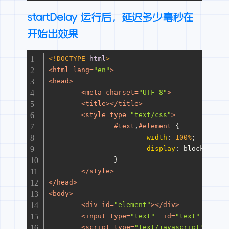
startDelay 运行后，延迟多少毫秒在
开始出效果
<!DOCTYPE 
html
>
<
html
lang
=
"en"
>
<
head
>
<
meta
charset
=
"UTF-8"
>
<
title
>
</
title
>
<
style
type
=
"text/css"
>
#text
,
#element
 {
width
: 
100%
;
display
: block;
		}
</
style
>
</
head
>
<
body
>
<
div
id
=
"element"
>
</
div
>
<
input
type
=
"text"
id
=
"text"
name
=
"
<
script
type
=
"text/javascript"
src
=
"