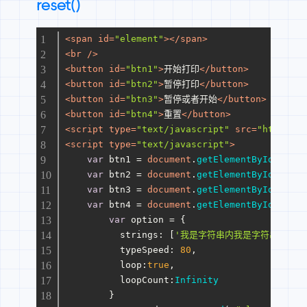
reset()
<
span
id
=
"element"
>
</
span
>
<
br
 />
<
button
id
=
"btn1"
>
开始打印
</
button
>
<
button
id
=
"btn2"
>
暂停打印
</
button
>
<
button
id
=
"btn3"
>
暂停或者开始
</
button
>
<
button
id
=
"btn4"
>
重置
</
button
>
<
script
type
=
"text/javascript"
src
=
"https://
<
script
type
=
"text/javascript"
>
var
 btn1 = 
document
.
getElementById
(
'btn1
var
 btn2 = 
document
.
getElementById
(
'btn2
var
 btn3 = 
document
.
getElementById
(
'btn3
var
 btn4 = 
document
.
getElementById
(
'btn4
var
 option = {
strings
: [
'我是字符串内我是字符串内我是
typeSpeed
: 
80
,
loop
:
true
,
loopCount
:
Infinity
	}