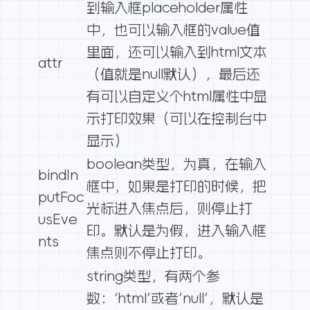
到输入框placeholder属性
中，也可以输入框的value值
里面，还可以输入到html文本
attr
（值就是null默认），最后还
有可以自定义个html属性中显
示打印效果（可以在控制台中
显示）
boolean类型，为真，在输入
bindIn
框中，如果是打印的时候，把
putFoc
光标进入焦点后，则停止打
usEve
印。默认是为假，进入输入框
nts
焦点则不停止打印。
string类型，有两个参
数：‘html’或者’null’，默认是