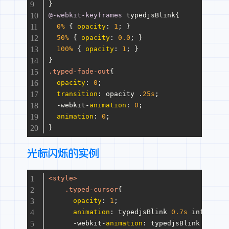
}
@-webkit-keyframes
 typedjsBlink{
0%
 { 
opacity
: 
1
; }
50%
 { 
opacity
: 
0.0
; }
100%
 { 
opacity
: 
1
; }
}
.typed-fade-out
{
opacity
: 
0
;
transition
: opacity .
25s
;
  -webkit-
animation
: 
0
;
animation
: 
0
;
}
光标闪烁的实例
<
style
>
.typed-cursor
{
opacity
: 
1
;
animation
: typedjsBlink 
0.7s
 infinite;
      -webkit-
animation
: typedjsBlink 
0.7s
 i