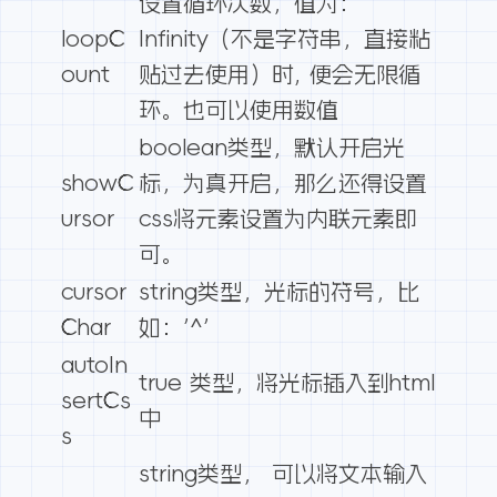
设置循环次数，值为：
loopC
Infinity（不是字符串，直接粘
ount
贴过去使用）时, 便会无限循
环。也可以使用数值
boolean类型，默认开启光
showC
标，为真开启，那么还得设置
ursor
css将元素设置为内联元素即
可。
cursor
string类型，光标的符号，比
Char
如：’^’
autoIn
true 类型，将光标插入到html
sertCs
中
s
string类型， 可以将文本输入