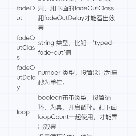
fadeO
果，和下面的fadeOutClass
ut
和fadeOutDelay才能看出效
果
fadeO
string 类型，比如：’typed-
utClas
fade-out’值
s
fadeO
number 类型，设置淡出为毫
utDela
秒为单位。
y
boolean布尔类型，设置循
环，为真，开启循环。和下面
loop
loopCount一起使用，才能弄
出效果