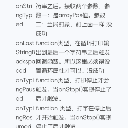
onStri
符串之后。接收两个参数，参
ngTyp
数一：是arrayPos值。参数
ed
二：全局对象，和上面一样 没
成功
onLast
function类型，在循环打印输
StringB
出到最后一个字符串之后触发
ackspa
回调函数。所以这里必须得设
ced
置循环属性才可以。没成功
onTypi
function类型，打印停止才会
ngPaus
触发。当onStop()实现停止了
ed
后才触发。
onTypi
function 类型，打字在停止后
ngRes
才开始触发。当onStop()实现
umed
停止了后才触发。