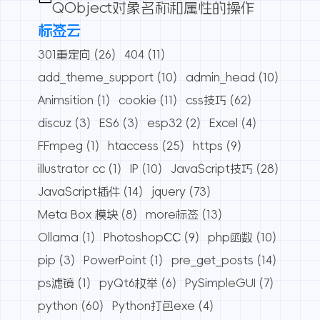
QObject对象名称和属性的操作
标签云
301重定向
(26)
404
(11)
add_theme_support
(10)
admin_head
(10)
Animsition
(1)
cookie
(11)
css技巧
(62)
discuz
(3)
ES6
(3)
esp32
(2)
Excel
(4)
FFmpeg
(1)
htaccess
(25)
https
(9)
illustrator cc
(1)
IP
(10)
JavaScript技巧
(28)
JavaScript插件
(14)
jquery
(73)
Meta Box 模块
(8)
more标签
(13)
Ollama
(1)
PhotoshopCC
(9)
php函数
(10)
pip
(3)
PowerPoint
(1)
pre_get_posts
(14)
ps滤镜
(1)
pyQt6枚举
(6)
PySimpleGUI
(7)
python
(60)
Python打包exe
(4)