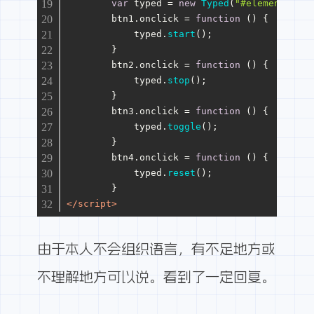
var
 typed = 
new
Typed
(
"#element"
, op
	btn1.
onclick
 = 
function
 (
) {
	    typed.
start
();
	}
	btn2.
onclick
 = 
function
 (
) {
	    typed.
stop
();
	}
	btn3.
onclick
 = 
function
 (
) {
	    typed.
toggle
();
	}
	btn4.
onclick
 = 
function
 (
) {
	    typed.
reset
();
	}
</
script
>
由于本人不会组织语言，有不足地方或
不理解地方可以说。看到了一定回复。