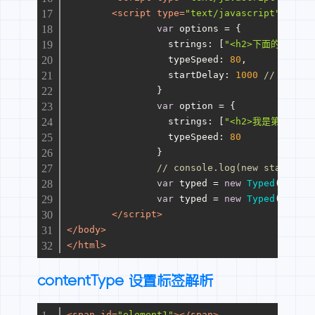
<
script
type
=
"text/javascript"
>
var
 options = {
strings
: [
"<h2>下面的还没出来
typeSpeed
: 
80
,
startDelay
: 
1000
// 延时一
		}
var
 option = {
strings
: [
"<h2>我是第一段</h
typeSpeed
: 
80
		}
// console.log(new start());
var
 typed = 
new
Typed
(
"#text
var
 typed = 
new
Typed
(
"#elem
</
script
>
</
body
>
</
html
>
contentType 设置标签解析
<
span
id
=
"element1"
>
</
span
>