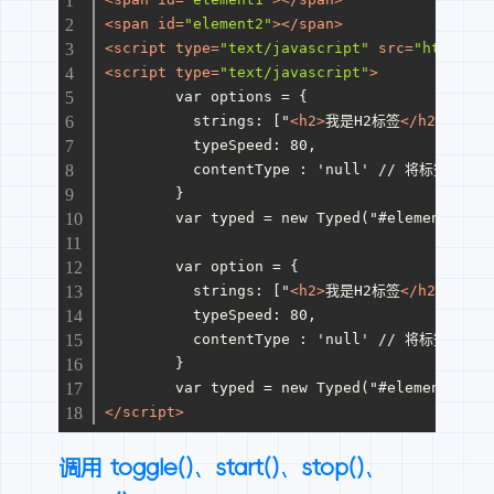
<
span
id
=
"element2"
>
</
span
>
<
script
type
=
"text/javascript"
src
=
"https://
<
script
type
=
"text/javascript"
>
	var options = {
	  strings: ["
<
h2
>
我是H2标签
</
h2
>
！", "
	  typeSpeed: 80,
	  contentType : 'null' // 将标签
	}
	var typed = new Typed("#element1", 
	var option = {
	  strings: ["
<
h2
>
我是H2标签
</
h2
>
！", "
	  typeSpeed: 80,
	  contentType : 'null' // 将标签
	}
	var typed = new Typed("#element2", 
</
script
>
调用 toggle()、start()、stop()、