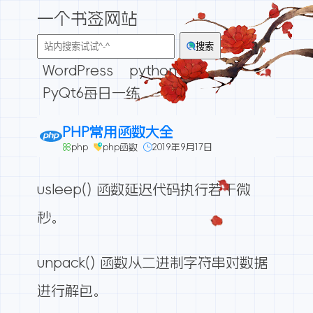
一个书签网站
搜索
WordPress
python
PyQt6每日一练
PHP常用函数大全
php
php函数
2019年9月17日
usleep() 函数延迟代码执行若干微
秒。
unpack() 函数从二进制字符串对数据
进行解包。