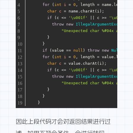
for
 (
int
i
=
0
, length = name.length()
char
c
=
 name.charAt(i);
if
 (c <= 
'\u001f'
 || c >= 
'\u007f'
) 
throw
new
IllegalArgumentException
"Unexpected char %#04x at %d i
        }
      }
if
 (value == 
null
) 
throw
new
NullPoint
for
 (
int
i
=
0
, length = value.length(
char
c
=
 value.charAt(i);
if
 (c <= 
'\u001f'
 || c >= 
'\u007f'
) 
throw
new
IllegalArgumentException
"Unexpected char %#04x at %d i
        }
      }
    }
因此上段代码才会对返回结果进行过