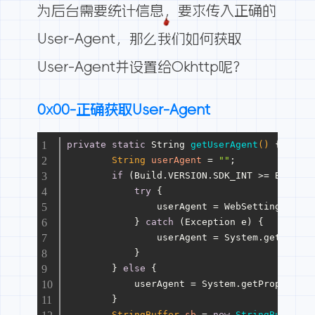
为后台需要统计信息，要求传入正确的
User-Agent，那么我们如何获取
User-Agent并设置给Okhttp呢？
0x00-正确获取User-Agent
private
static
 String 
getUserAgent
()
 {
String
userAgent
=
""
;
if
 (Build.VERSION.SDK_INT >= Build.V
try
 {
                userAgent = WebSettings.getD
            } 
catch
 (Exception e) {
                userAgent = System.getProper
            }
        } 
else
 {
            userAgent = System.getProperty(
"
        }
StringBuffer
sb
=
new
StringBuffer
()