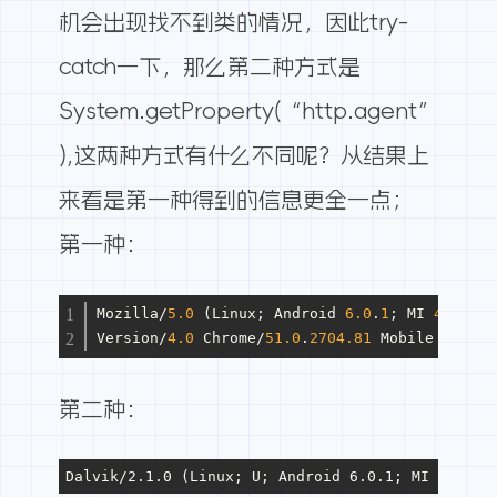
机会出现找不到类的情况，因此try-
catch一下，那么第二种方式是
System.getProperty(“http.agent”
),这两种方式有什么不同呢？从结果上
来看是第一种得到的信息更全一点；
第一种：
Mozilla/
5.0
 (Linux; Android 
6.0
.
1
; MI 
4L
TE Bu
Version/
4.0
 Chrome/
51.0
.
2704.81
 Mobile Safari
第二种：