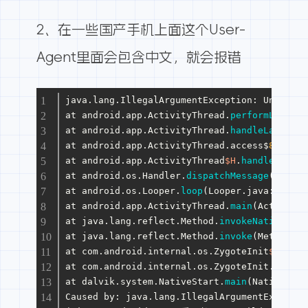
2、在一些国产手机上面这个User-
Agent里面会包含中文，就会报错
java.lang.IllegalArgumentException: Unexpect
at android.app.ActivityThread.
performLaunchA
at android.app.ActivityThread.
handleLaunchAc
at android.app.ActivityThread.access$
800
(Act
at android.app.ActivityThread
$H
.
handleMessag
at android.os.Handler.
dispatchMessage
(Handle
at android.os.Looper.
loop
(Looper.
java
:
193
)
at android.app.ActivityThread.
main
(ActivityT
at java.lang.reflect.Method.
invokeNative
(Nat
at java.lang.reflect.Method.
invoke
(Method.
ja
at com.android.internal.os.ZygoteInit
$Method
at com.android.internal.os.ZygoteInit.
main
(Z
at dalvik.system.NativeStart.
main
(Native Met
Caused by: java.lang.IllegalArgumentExceptio