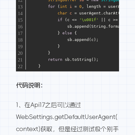
for
 (
int
i
=
0
, length = userAgent.l
char
c
=
 userAgent.charAt(i);
if
 (c <= 
'\u001f'
 || c >= 
'\u007
                sb.append(String.format(
"\\u
            } 
else
 {
                sb.append(c);
            }
        }
return
 sb.toString();
    }
代码说明：
1、在Api17之后可以通过
WebSettings.getDefaultUserAgent(
context)获取，但是经过测试极个别手