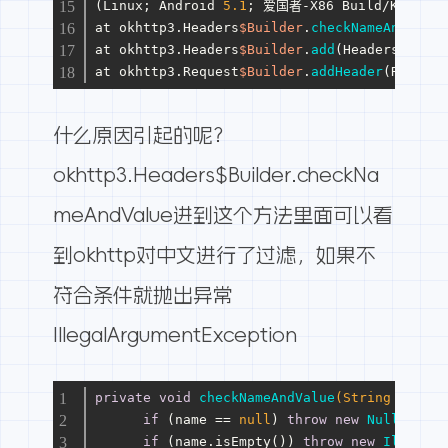
(Linux; Android 
5.1
; 爱国者-X86 Build/KOT49H)
at okhttp3.Headers
$Builder
.
checkNameAndValue
at okhttp3.Headers
$Builder
.
add
(Headers.
java
:
at okhttp3.Request
$Builder
.
addHeader
(Request
什么原因引起的呢？
okhttp3.Headers$Builder.checkNa
meAndValue进到这个方法里面可以看
到okhttp对中文进行了过滤，如果不
符合条件就抛出异常
IllegalArgumentException
private
void
checkNameAndValue
(String name, 
if
 (name == 
null
) 
throw
new
NullPointe
if
 (name.isEmpty()) 
throw
new
IllegalA