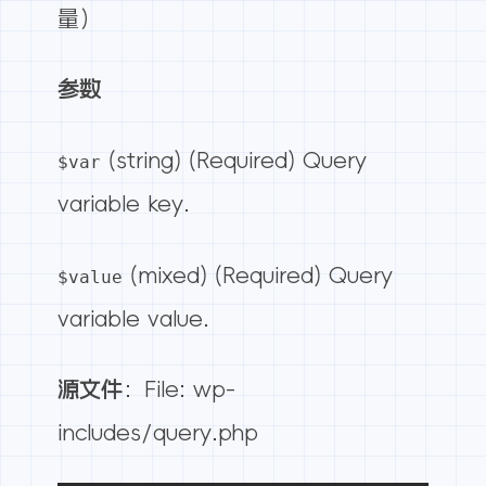
量）
参数
(string) (Required) Query
$var
variable key.
(mixed) (Required) Query
$value
variable value.
源文件
：File: wp-
includes/query.php