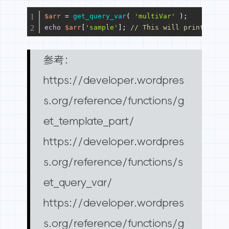
$arr
 = 
get_query_var
( 
'multiVar'
 );
echo
$arr
[
'sample'
]; 
// This will print out: 
参考：
https://developer.wordpres
s.org/reference/functions/g
et_template_part/
https://developer.wordpres
s.org/reference/functions/s
et_query_var/
https://developer.wordpres
s.org/reference/functions/g