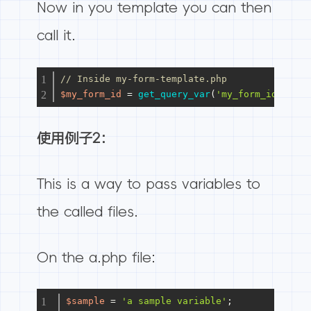
Now in you template you can then
call it.
// Inside my-form-template.php
$my_form_id
 = 
get_query_var
(
'my_form_id'
);
使用例子2：
This is a way to pass variables to
the called files.
On the a.php file:
$sample
 = 
'a sample variable'
;