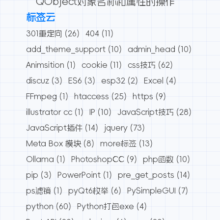
QObject对象名称和属性的操作
标签云
301重定向
(26)
404
(11)
add_theme_support
(10)
admin_head
(10)
Animsition
(1)
cookie
(11)
css技巧
(62)
discuz
(3)
ES6
(3)
esp32
(2)
Excel
(4)
FFmpeg
(1)
htaccess
(25)
https
(9)
illustrator cc
(1)
IP
(10)
JavaScript技巧
(28)
JavaScript插件
(14)
jquery
(73)
Meta Box 模块
(8)
more标签
(13)
Ollama
(1)
PhotoshopCC
(9)
php函数
(10)
pip
(3)
PowerPoint
(1)
pre_get_posts
(14)
ps滤镜
(1)
pyQt6枚举
(6)
PySimpleGUI
(7)
python
(60)
Python打包exe
(4)