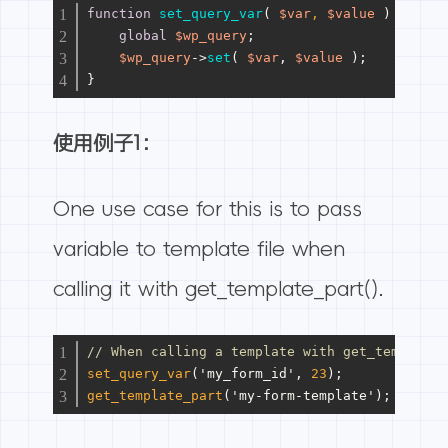
function
set_query_var
(
$var
, 
$value
) 
{
global
$wp_query
;
$wp_query
->
set
( 
$var
, 
$value
 );
}
使用例子1：
One use case for this is to pass
variable to template file when
calling it with get_template_part().
// When calling a template with get_template_
set_query_var
('my_form_id', 
23
);
get_template_part
('my-form-template');