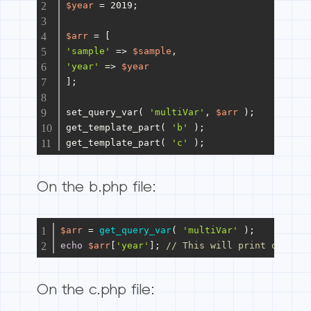
$year
 = 2019;
$arr
 = [
'sample'
 => 
$sample
,
'year'
 => 
$year
];
set_query_var( 
'multiVar'
, 
$arr
 );
get_template_part( 
'b'
 );
get_template_part( 
'c'
 );
On the b.php file:
$arr
 = 
get_query_var
( 
'multiVar'
 );
echo
$arr
[
'year'
]; 
// This will print out: 19
On the c.php file: