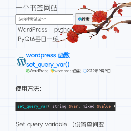
一个书签网站
搜索
WordPress
python
PyQt6每日一练
wordpress 函数
set_query_var()
WordPress
wordpress函数
2019年9月9日
使用方法：
set_query_var
( 
string
$var
, 
mixed
$value
 )
Set query variable.（设置查询变