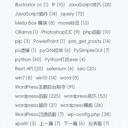
illustrator cc
(1)
IP
(10)
JavaScript技巧
(28)
JavaScript插件
(14)
jquery
(73)
Meta Box 模块
(8)
more标签
(13)
Ollama
(1)
PhotoshopCC
(9)
php函数
(10)
pip
(3)
PowerPoint
(1)
pre_get_posts
(14)
ps滤镜
(1)
pyQt6枚举
(6)
PySimpleGUI
(7)
python
(60)
Python打包exe
(4)
Rest API
(20)
selenium
(6)
seo
(20)
win7
(8)
win10
(14)
word
(8)
WordPress主题后台制作
(91)
wordpress函数
(225)
wordpress技巧
(53)
wordpress插件
(21)
wordpress模板
(26)
WordPress过滤函数
(7)
wp-config.php
(38)
xpath
(3)
上一篇
(7)
下一篇
(6)
仪表盘
(7)