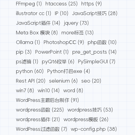
FFmpeg
(1)
htaccess
(25)
https
(9)
illustrator cc
(1)
IP
(10)
JavaScript技巧
(28)
JavaScript插件
(14)
jquery
(73)
Meta Box 模块
(8)
more标签
(13)
Ollama
(1)
PhotoshopCC
(9)
php函数
(10)
pip
(3)
PowerPoint
(1)
pre_get_posts
(14)
ps滤镜
(1)
pyQt6枚举
(6)
PySimpleGUI
(7)
python
(60)
Python打包exe
(4)
Rest API
(20)
selenium
(6)
seo
(20)
win7
(8)
win10
(14)
word
(8)
WordPress主题后台制作
(91)
wordpress函数
(225)
wordpress技巧
(53)
wordpress插件
(21)
wordpress模板
(26)
WordPress过滤函数
(7)
wp-config.php
(38)