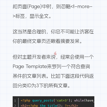
和页面(Page)中时，则忽略<!–more–
>标签，显示全文。
这当然是合理的，你总不可能让访客在
你的最终文章页还瞅着摘要发呆。
但对主题开发者来说，经常会使用一个
Page Template来罗列一个符合查询
条件的文章列表。比如下面这段代码返
回分类ID为3下的所有文章。
<?php
query_posts
(
'cat=3'
); 
while
(have_posts)
<
h2
>
<?php
the_title
(); 
?>
</
h2
>