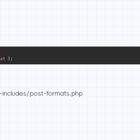
mat
 );
ncludes/post-formats.php