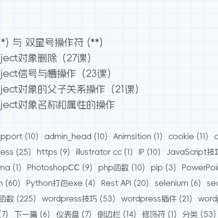
) 与 双星号操作符 (**)
ject对象删除（27课）
ject信号与槽操作（23课）
ject对象的父子关系操作（21课）
bject对象名称和属性的操作
pport
(10)
admin_head
(10)
Animsition
(1)
cookie
(11)
cess
(25)
https
(9)
illustrator cc
(1)
IP
(10)
JavaScript技
ama
(1)
PhotoshopCC
(9)
php函数
(10)
pip
(3)
PowerPoi
n
(60)
Python打包exe
(4)
Rest API
(20)
selenium
(6)
se
s函数
(225)
wordpress技巧
(53)
wordpress插件
(21)
wor
(7)
下一篇
(6)
仪表盘
(7)
侧边栏
(14)
修饰符
(1)
分类
(53)