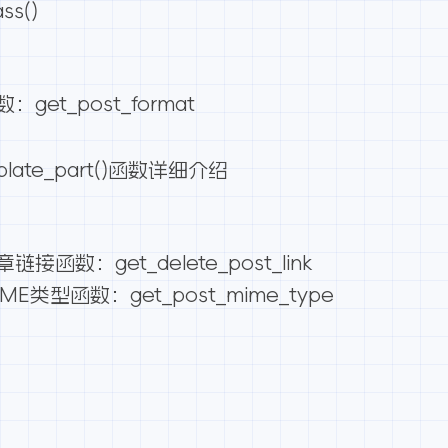
ss()
get_post_format
mplate_part()函数详细介绍
函数：get_delete_post_link
E类型函数：get_post_mime_type