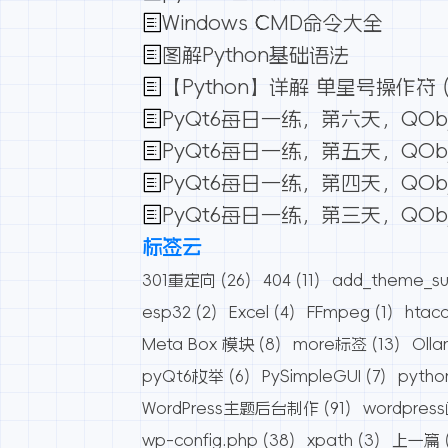
Windows CMD命令大全
图解Python基础语法
【Python】详解 单星号操作符 (*
PyQt6每日一练，第六天，QOb
PyQt6每日一练，第五天，QOb
PyQt6每日一练，第四天，QOb
PyQt6每日一练，第三天，QO
标签云
301重定向
(26)
404
(11)
add_theme_su
esp32
(2)
Excel
(4)
FFmpeg
(1)
htac
Meta Box 模块
(8)
more标签
(13)
Oll
pyQt6枚举
(6)
PySimpleGUI
(7)
pytho
WordPress主题后台制作
(91)
wordpres
wp-config.php
(38)
xpath
(3)
上一篇