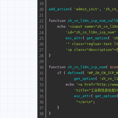
add_action
( 
'admin_init'
, 
'zh_cn
function
zh_cn_l10n_icp_num_call
echo
'<input name="zh_cn_l10
'id="zh_cn_l10n_icp_num"
esc_attr
( 
get_option
( 
'z
'" class="regluar-text l
'<p class="description
}
function
zh_cn_l10n_icp_num
(
$co
if
 ( 
defined
( 
'WP_ZH_CN_ICP_
get_option
( 
'zh_cn_l
echo
'<a href="http://ww
'title="工业和信息化部
esc_attr
( 
get_option
"</a>\n"
;
    }
}