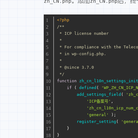
。添加
后，终
zh_CN.php
zh_CN.php
<?php
/**
 * ICP license number
 *
 * For compliance with the Telec
 * in wp-config.php.
 *
 * 
@since
 3.7.0
 */
function
zh_cn_l10n_settings_ini
if
 ( 
defined
( 
'WP_ZH_CN_ICP_
add_settings_field
( 
'zh_
'ICP备案号'
,
'zh_cn_l10n_icp_num_
'general'
 );
register_setting
( 
'gener
    }
}