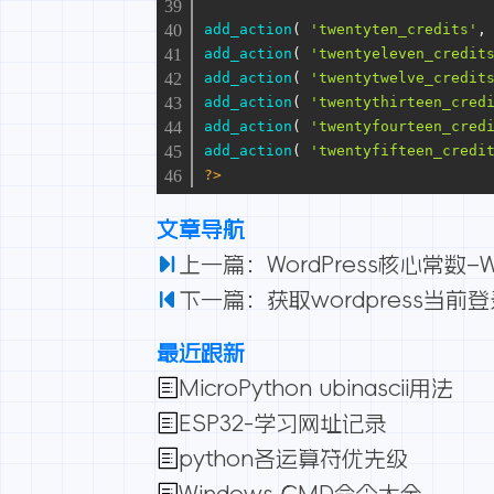
add_action
( 
'twentyten_credits'
,
add_action
( 
'twentyeleven_credit
add_action
( 
'twentytwelve_credit
add_action
( 
'twentythirteen_cred
add_action
( 
'twentyfourteen_cred
add_action
( 
'twentyfifteen_credi
?>
文章导航
上一篇：WordPress核心常数–W
下一篇：获取wordpress当前
最近跟新
MicroPython ubinascii用法
ESP32-学习网址记录
python各运算符优先级