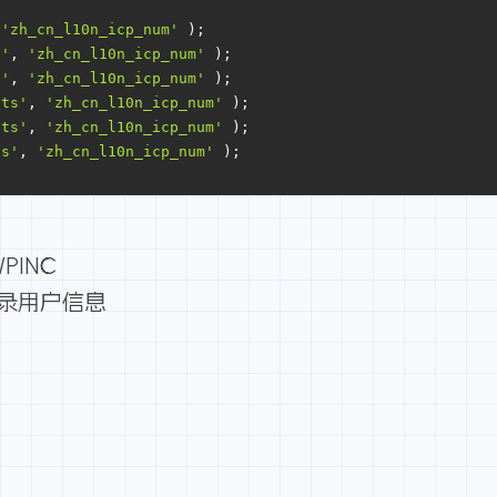
 
'zh_cn_l10n_icp_num'
 );
s'
, 
'zh_cn_l10n_icp_num'
 );
s'
, 
'zh_cn_l10n_icp_num'
 );
its'
, 
'zh_cn_l10n_icp_num'
 );
its'
, 
'zh_cn_l10n_icp_num'
 );
ts'
, 
'zh_cn_l10n_icp_num'
 );
PINC
登录用户信息