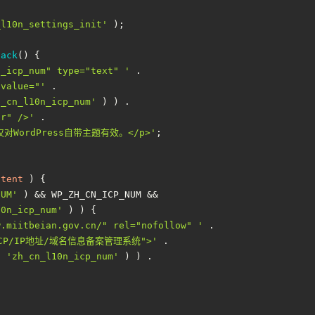
_l10n_settings_init'
 );
back
(
) 
{
n_icp_num" type="text" '
 .
 value="'
 .
h_cn_l10n_icp_num'
 ) ) .
tr" />'
 .
">仅对WordPress自带主题有效。</p>'
;
ntent
) 
{
NUM'
 ) && WP_ZH_CN_ICP_NUM &&
10n_icp_num'
 ) ) {
w.miitbeian.gov.cn/" rel="nofollow" '
 .
ICP/IP地址/域名信息备案管理系统">'
 .
( 
'zh_cn_l10n_icp_num'
 ) ) .