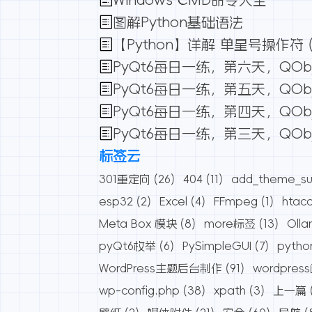
Windows CMD命令大全
图解Python基础语法
【Python】详解 单星号操作符 (*
PyQt6每日一练，第六天，QOb
PyQt6每日一练，第五天，QOb
PyQt6每日一练，第四天，QOb
PyQt6每日一练，第三天，QO
标签云
301重定向
(26)
404
(11)
add_theme_su
esp32
(2)
Excel
(4)
FFmpeg
(1)
htac
Meta Box 模块
(8)
more标签
(13)
Oll
pyQt6枚举
(6)
PySimpleGUI
(7)
pytho
WordPress主题后台制作
(91)
wordpres
wp-config.php
(38)
xpath
(3)
上一篇