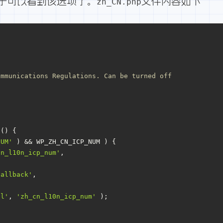
于可以看到该选项了。
文件内容如下
zh_CN.php
ommunications Regulations. Can be turned off
t
(
) 
{
NUM'
 ) && WP_ZH_CN_ICP_NUM ) {
cn_l10n_icp_num'
,
callback'
,
al'
, 
'zh_cn_l10n_icp_num'
 );