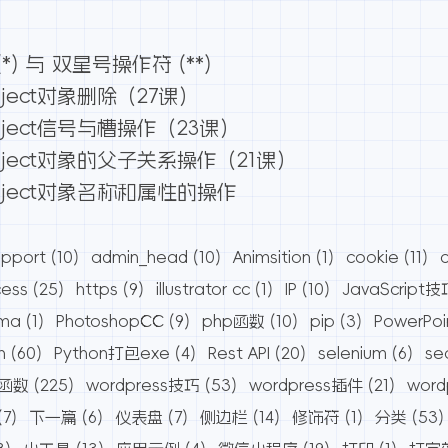
) 与 双星号操作符 (**)
ject对象删除（27课）
ject信号与槽操作（23课）
ject对象的父子关系操作（21课）
bject对象名称和属性的操作
pport
(10)
admin_head
(10)
Animsition
(1)
cookie
(11)
cess
(25)
https
(9)
illustrator cc
(1)
IP
(10)
JavaScript技
ama
(1)
PhotoshopCC
(9)
php函数
(10)
pip
(3)
PowerPoi
n
(60)
Python打包exe
(4)
Rest API
(20)
selenium
(6)
se
s函数
(225)
wordpress技巧
(53)
wordpress插件
(21)
wor
(7)
下一篇
(6)
仪表盘
(7)
侧边栏
(14)
修饰符
(1)
分类
(53)