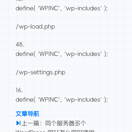
define( ‘WPINC’, ‘wp-includes’ );
/wp-load.php
define( ‘WPINC’, ‘wp-includes’ );
/wp-settings.php
define( ‘WPINC’, ‘wp-includes’ );
文章导航
上一篇：同个服务器多个