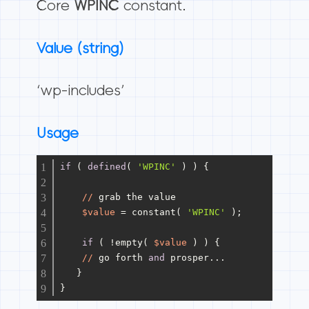
Core
WPINC
constant.
Value (string)
‘wp-includes’
Usage
if
 ( 
defined
( 
'WPINC'
 ) ) {
//
 grab the value
$value
 = constant( 
'WPINC'
 );
if
 ( !empty( 
$value
 ) ) {
//
 go forth 
and
 prosper...
   }
}