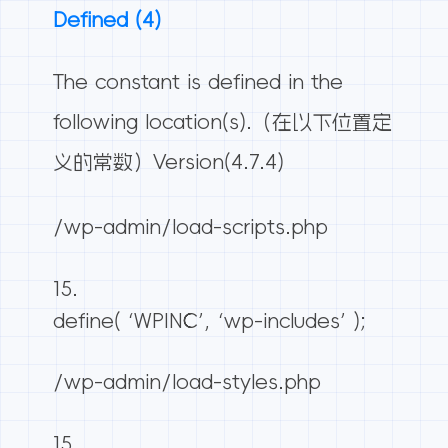
Defined (4)
The constant is defined in the
following location(s).（在以下位置定
义的常数）
Version(4.7.4)
/wp-admin/load-scripts.php
define( ‘WPINC’, ‘wp-includes’ );
/wp-admin/load-styles.php