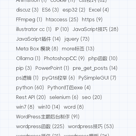
discuz
(3)
ES6
(3)
esp32
(2)
Excel
(4)
FFmpeg
(1)
htaccess
(25)
https
(9)
illustrator cc
(1)
IP
(10)
JavaScript技巧
(28)
JavaScript插件
(14)
jquery
(73)
Meta Box 模块
(8)
more标签
(13)
Ollama
(1)
PhotoshopCC
(9)
php函数
(10)
pip
(3)
PowerPoint
(1)
pre_get_posts
(14)
ps滤镜
(1)
pyQt6枚举
(6)
PySimpleGUI
(7)
python
(60)
Python打包exe
(4)
Rest API
(20)
selenium
(6)
seo
(20)
win7
(8)
win10
(14)
word
(8)
WordPress主题后台制作
(91)
wordpress函数
(225)
wordpress技巧
(53)
wordpress插件
(21)
wordpress模板
(26)