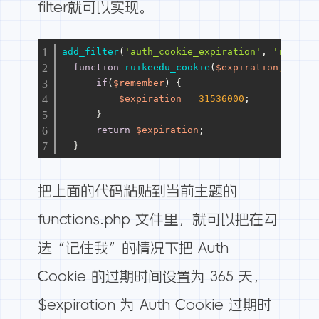
filter就可以实现。
add_filter
(
'auth_cookie_expiration'
, 
'ruikeed
function
ruikeedu_cookie
(
$expiration
, 
$user
if
(
$remember
) {
$expiration
 = 
31536000
;
      }
return
$expiration
;
  }
把上面的代码粘贴到当前主题的
functions.php 文件里，就可以把在勾
选“记住我”的情况下把 Auth
Cookie 的过期时间设置为 365 天，
$expiration 为 Auth Cookie 过期时