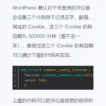
WordPress 默认对于未登录的评论者
会设置三个分别用于记录名字、邮箱、
网址的 Cookie，这三个 Cookie 的有
效期为 500000 分钟（差不多一
年），要修改这三个 Cookie 的有效期
可以通过下面的代码来实现。
add_filter
(
'comment_cookie_lifetime'
, 
'ruikee
function
ruikeedu_comment_cookie
(
$lifetime
)
return
7200
;
  }
上面的代码可以把评论者信息的保存时