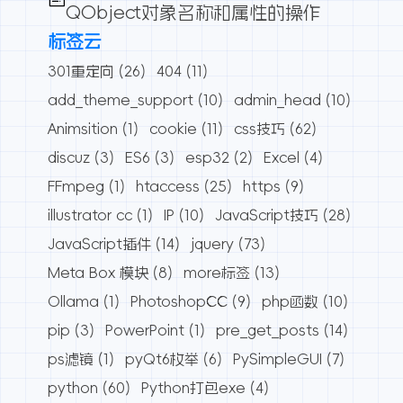
QObject对象名称和属性的操作
标签云
301重定向
(26)
404
(11)
add_theme_support
(10)
admin_head
(10)
Animsition
(1)
cookie
(11)
css技巧
(62)
discuz
(3)
ES6
(3)
esp32
(2)
Excel
(4)
FFmpeg
(1)
htaccess
(25)
https
(9)
illustrator cc
(1)
IP
(10)
JavaScript技巧
(28)
JavaScript插件
(14)
jquery
(73)
Meta Box 模块
(8)
more标签
(13)
Ollama
(1)
PhotoshopCC
(9)
php函数
(10)
pip
(3)
PowerPoint
(1)
pre_get_posts
(14)
ps滤镜
(1)
pyQt6枚举
(6)
PySimpleGUI
(7)
python
(60)
Python打包exe
(4)