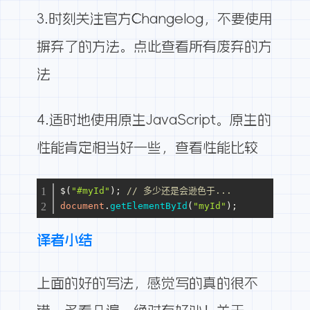
3.时刻关注官方Changelog，不要使用
摒弃了的方法。
点此查看所有废弃的方
法
4.适时地使用原生JavaScript。原生的
性能肯定相当好一些，
查看性能比较
$(
"#myId"
); 
// 多少还是会逊色于...
document
.
getElementById
(
"myId"
);
译者小结
上面的好的写法，感觉写的真的很不