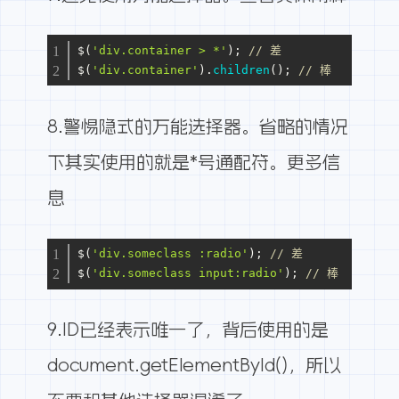
$(
'div.container > *'
); 
// 差
$(
'div.container'
).
children
(); 
// 棒
8.警惕隐式的万能选择器。省略的情况
下其实使用的就是*号通配符。
更多信
息
$(
'div.someclass :radio'
); 
// 差
$(
'div.someclass input:radio'
); 
// 棒
9.ID已经表示唯一了，背后使用的是
document.getElementById()，所以