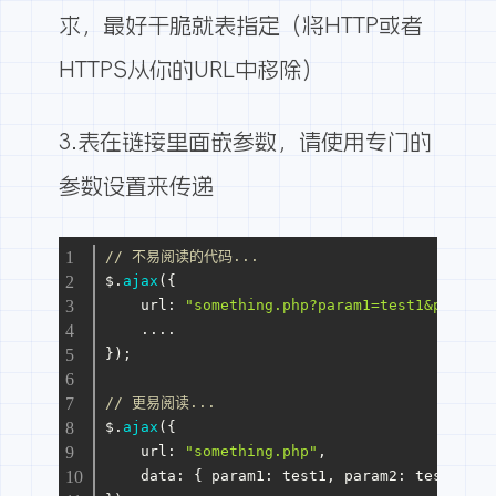
求，最好干脆就表指定（将HTTP或者
HTTPS从你的URL中移除）
3.表在链接里面嵌参数，请使用专门的
参数设置来传递
// 不易阅读的代码...
$.
ajax
({
url
: 
"something.php?param1=test1&param2=
    ....
});
// 更易阅读...
$.
ajax
({
url
: 
"something.php"
,
data
: { 
param1
: test1, 
param2
: test2 }