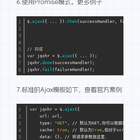
6.使用Promise模式。
更多例子
$.
ajax
({ ... }).
then
(successHandler, failureH
// 抑或
var
 jqxhr = $.
ajax
({ ... });
jqxhr.
done
(successHandler);
jqxhr.
fail
(failureHandler);
7.标准的Ajax模板如下，
查看官方案例
var
 jqxhr = $.
ajax
({
url
: url,
type
: 
"GET"
, // 默认为GET,你可以根据需要更改
cache
: 
true
, // 默认为
true
,但对于script,j
data
: {}, // 将请求参数放这里.