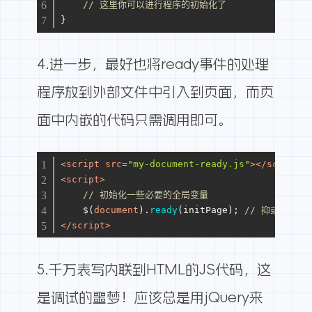
// 这里你可以进行程序的初始化了
}
4.进一步，最好也将ready事件的处理
程序放到外部文件中引入到页面，而页
面中内嵌的代码只需调用即可。
<
script
src
=
"my-document-ready.js"
>
</
script
>
<
script
>
// 初始化一些必要的全局变量
    $(
document
).
ready
(initPage); 
// 抑或 $(ini
</
script
>
5.千万表写内联到HTML的JS代码，这
是调试的噩梦！应该总是用jQuery来