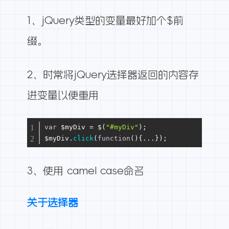
1、jQuery类型的变量最好加个$前
缀。
2、时常将jQuery选择器返回的内容存
进变量以便重用
var
 $myDiv = $(
"#myDiv"
);
$myDiv.
click
(
function
(
){...});
3、使用
camel case
命名
关于选择器