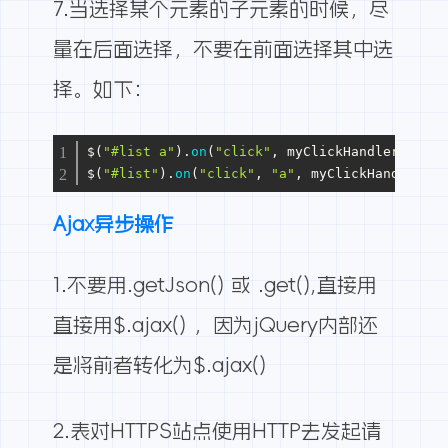
7.当选择某个元素的子元素的时候，尽
量在后面选择，不要在前面选择其中选
择。如下：
$(
"#list a"
).
on
(
"click"
, myClickHandler); 
// 
$(
"#list"
).
on
(
"click"
, 
"a"
, myClickHandler); 
Ajax异步操作
1.不要用.getJson() 或 .get(),直接用
直接用$.ajax() ，因为jQuery内部还
是将前者转化为$.ajax()
2.表对HTTPS站点使用HTTP去发起请