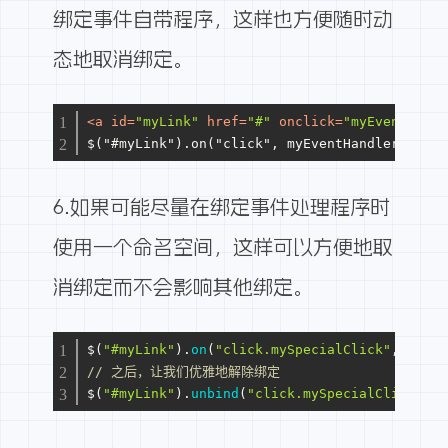
绑定事件自带程序，这样也方便随时动
态地取消绑定。
<
a
id
=
"myLink"
href
=
"#"
onclick
=
"myEventHandl
$("#myLink").on("click", myEventHandler); // 
6.如果可能尽量在绑定事件处理程序时
使用一个命名空间，这样可以方便地取
消绑定而不会影响其他绑定。
$(
"#myLink"
).
on
(
"click.mySpecialClick"
, myEve
// 之后，让我们优雅地解除绑定
$(
"#myLink"
).
unbind
(
"click.mySpecialClick"
);