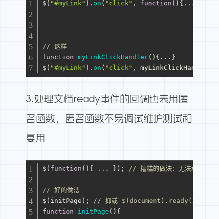
$(
"#myLink"
).
on
(
"click"
, 
function
(
){...}); 
/
// 这样
function
myLinkClickHandler
(
){...}
$(
"#myLink"
).
on
(
"click"
, myLinkClickHandler);
3.处理文档ready事件的回调也表用匿
名函数，匿名函数不易调试维护测试和
复用
$(
function
(
){ ... }); 
// 糟糕的做法：无法利用此
// 好的做法
$(initPage); 
// 抑或 $(document).ready(initPa
function
initPage
(
){