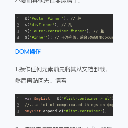
不要和其他选择器混淆了。
$(
'#outer #inner'
); 
// 脏
$(
'div#inner'
); 
// 乱
$(
'.outer-container #inner'
); 
// 差
$(
'#inner'
); 
// 干净利落，后台只需调用document.getE
DOM操作
1.操作任何元素前先将其从文档卸载，
然后再贴回去。
请看
var
$myList
=
 $(
"#list-container > ul"
).detac
//...a lot of complicated things on $myList
$myList
.appendTo(
"#list-container"
);