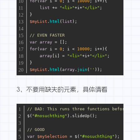
for
(
var
 i = 
0
; i < 
10000
; i++){
list
 += 
"<li>"
+i+
"</li>"
;
}
$myList
.
html
(
list
);
// EVEN FASTER
var
array
 = []; 
for
(
var
 i = 
0
; i < 
10000
; i++){
array
[i] = 
"<li>"
+i+
"</li>"
; 
}
$myList
.
html
(
array
.
join
(
''
));
3、不要用缺失的元素，
具体请看
// BAD: This runs three functions before it r
$(
"#nosuchthing"
).slideUp();
// GOOD
var
$mySelection
=
 $(
"#nosuchthing"
);