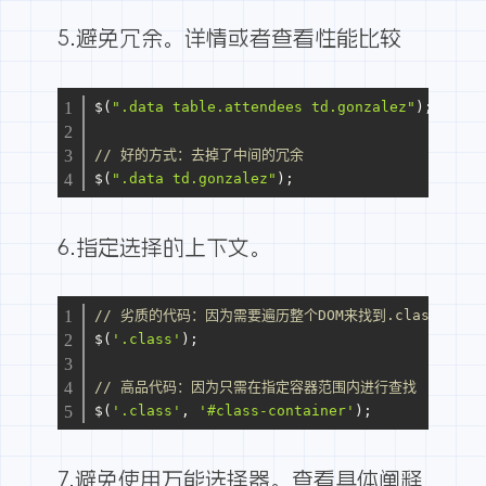
5.避免冗余。
详情
或者查看
性能比较
$(
".data table.attendees td.gonzalez"
);
// 好的方式：去掉了中间的冗余
$(
".data td.gonzalez"
);
6.指定选择的上下文。
// 劣质的代码：因为需要遍历整个DOM来找到.class
$(
'.class'
);
// 高品代码：因为只需在指定容器范围内进行查找
$(
'.class'
, 
'#class-container'
);
7.避免使用万能选择器。查看
具体阐释