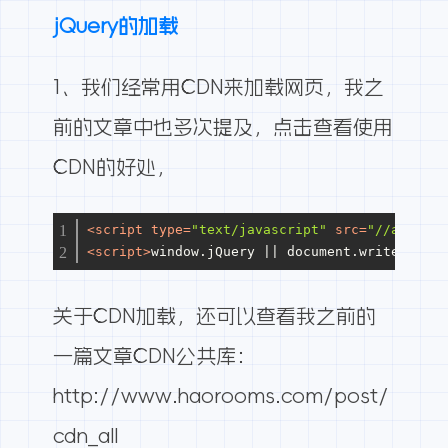
jQuery的加载
1、我们经常用CDN来加载网页，我之
前的文章中也多次提及，
点击查看
使用
CDN的好处，
<
script
type
=
"text/javascript"
src
=
"//ajax.go
<
script
>
window.jQuery || document.write('
<
scr
关于CDN加载，还可以查看我之前的
一篇文章
CDN公共库
：
http://www.haorooms.com/post/
cdn_all