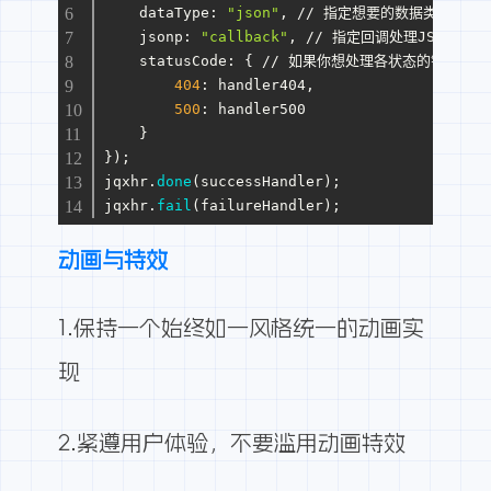
dataType
: 
"json"
, // 指定想要的数据类型
jsonp
: 
"callback"
, // 指定回调处理JSONP类
statusCode
: { // 如果你想处理各状态的错误的话
404
: handler404,
500
: handler500
    }
});
jqxhr.
done
(successHandler);
jqxhr.
fail
(failureHandler);
动画与特效
1.保持一个始终如一风格统一的动画实
现
2.紧遵用户体验，不要滥用动画特效