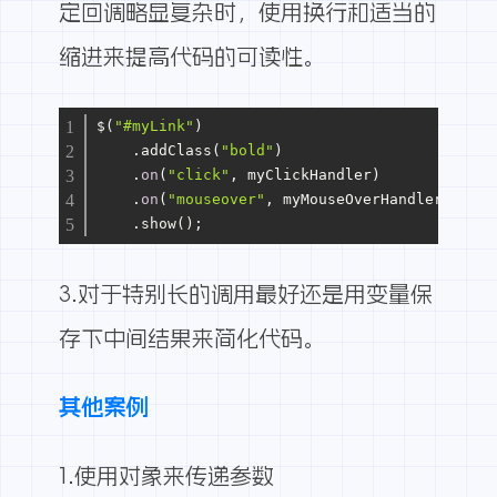
定回调略显复杂时，使用换行和适当的
缩进来提高代码的可读性。
$(
"#myLink"
)
    .addClass(
"bold"
)
    .
on
(
"click"
, myClickHandler)
    .
on
(
"mouseover"
, myMouseOverHandler)
    .show();
3.对于特别长的调用最好还是用变量保
存下中间结果来简化代码。
其他案例
1.使用对象来传递参数