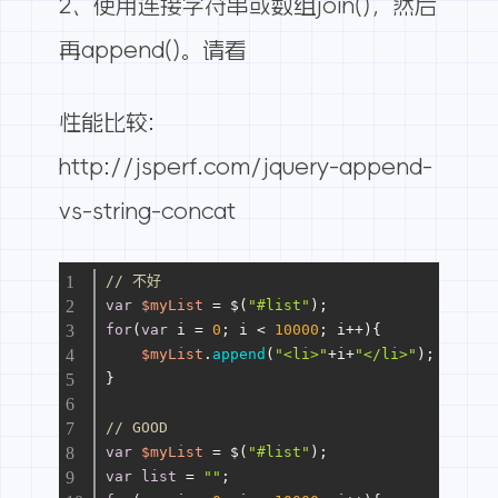
2、使用连接字符串或数组join()，然后
再append()。
请看
性能比较:
http://jsperf.com/jquery-append-
vs-string-concat
// 不好
var
$myList
 = $(
"#list"
);
for
(
var
 i = 
0
; i < 
10000
; i++){
$myList
.
append
(
"<li>"
+i+
"</li>"
);
}
// GOOD
var
$myList
 = $(
"#list"
);
var
list
 = 
""
;