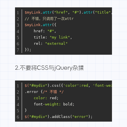
$myLink
.
attr
(
"href"
, 
"#"
).
attr
(
"title"
, 
"my l
// 不错，只调用了一次attr
$myLink
.
attr
({
href
: 
"#"
,
title
: 
"my link"
,
rel
: 
"external"
});
2.不要将CSS与jQuery杂揉
$(
"#mydiv"
).css({
'color'
:red
, 
'font-weight'
:
'
.error {
/* 不错 */
color:
 red;
    font-
weight:
 bold;
}
$(
"#mydiv"
).addClass(
"error"
);