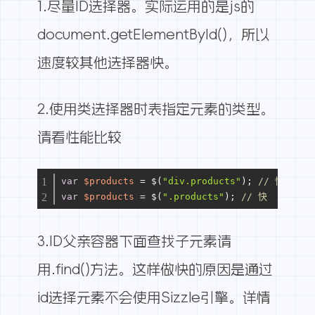
1.尽量ID选择器。实际运用的是js的
document.getElementById()，所以
速度较其他选择器快。
2.使用类选择器时表指定元素的类型。
请看
性能比较
var
$products
=
 $(
"div.products"
); 
// 慢
var
$products
=
 $(
".products"
); 
// 快
3.ID父亲容器下面查找子元素请
用.find()方法。这样做快的原因是通过
id选择元素不会使用Sizzle引擎。
详情