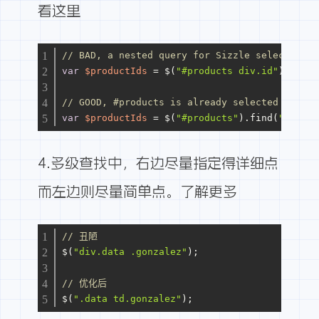
看这里
// BAD, a nested query for Sizzle selector en
var
$productIds
=
 $(
"#products div.id"
);
// GOOD, #products is already selected by doc
var
$productIds
=
 $(
"#products"
).find(
"div.id
4.多级查找中，右边尽量指定得详细点
而左边则尽量简单点。
了解更多
// 丑陋
$(
"div.data .gonzalez"
);
// 优化后
$(
".data td.gonzalez"
);