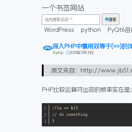
一个书签网站
搜索
WordPress
python
PyQt6
深入PHP中慎用双等于(==)的
php
2018年1月14日
原文来自：
http://www.jb51.
PHP比较运算符出现的频率实在是
if
(a == b){
// do something
}