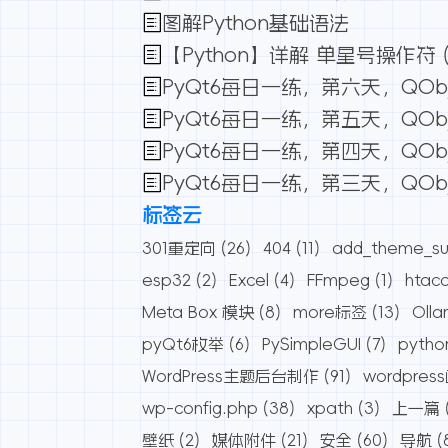
图解Python基础语法
【Python】详解 单星号操作符 (*
PyQt6每日一练，第六天，QOb
PyQt6每日一练，第五天，QOb
PyQt6每日一练，第四天，QOb
PyQt6每日一练，第三天，QO
标签云
301重定向
(26)
404
(11)
add_theme_su
esp32
(2)
Excel
(4)
FFmpeg
(1)
htac
Meta Box 模块
(8)
more标签
(13)
Oll
pyQt6枚举
(6)
PySimpleGUI
(7)
pytho
WordPress主题后台制作
(91)
wordpres
wp-config.php
(38)
xpath
(3)
上一篇
壁纸
(2)
媒体附件
(21)
安全
(60)
导航
(