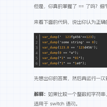
但是，你真的掌握了 == 了吗？
来看下面的代码，说出你认为正确
var_dump
('  
123
fg456'==
123
);
var_dump
('some string' == 
0
);
var_dump
(
123.0
 == '
123
d456');
var_dump
(
0
 == "a");
var_dump
("
1
" == "
01
");
var_dump
("
1
" == "
1
e0");
先想出你的答案，然后再运行一次
解释：
如果比较一个整数和字符串
适用于 switch 语句。