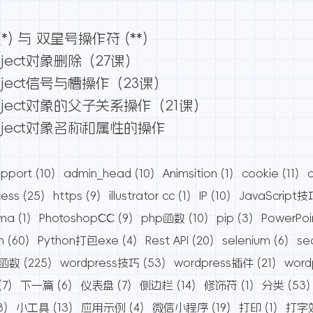
) 与 双星号操作符 (**)
ject对象删除（27课）
ject信号与槽操作（23课）
ject对象的父子关系操作（21课）
bject对象名称和属性的操作
pport
(10)
admin_head
(10)
Animsition
(1)
cookie
(11)
cess
(25)
https
(9)
illustrator cc
(1)
IP
(10)
JavaScript技
ama
(1)
PhotoshopCC
(9)
php函数
(10)
pip
(3)
PowerPoi
n
(60)
Python打包exe
(4)
Rest API
(20)
selenium
(6)
se
s函数
(225)
wordpress技巧
(53)
wordpress插件
(21)
wor
(7)
下一篇
(6)
仪表盘
(7)
侧边栏
(14)
修饰符
(1)
分类
(53)
8)
小工具
(13)
应用示例
(4)
微信小程序
(19)
打印
(1)
打字