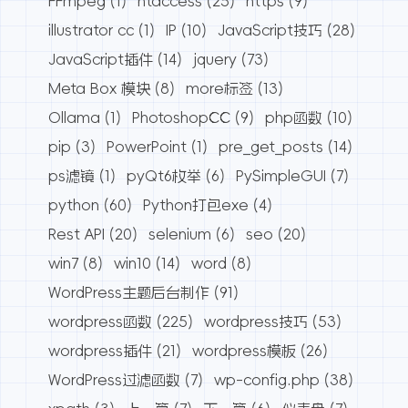
FFmpeg
(1)
htaccess
(25)
https
(9)
illustrator cc
(1)
IP
(10)
JavaScript技巧
(28)
JavaScript插件
(14)
jquery
(73)
Meta Box 模块
(8)
more标签
(13)
Ollama
(1)
PhotoshopCC
(9)
php函数
(10)
pip
(3)
PowerPoint
(1)
pre_get_posts
(14)
ps滤镜
(1)
pyQt6枚举
(6)
PySimpleGUI
(7)
python
(60)
Python打包exe
(4)
Rest API
(20)
selenium
(6)
seo
(20)
win7
(8)
win10
(14)
word
(8)
WordPress主题后台制作
(91)
wordpress函数
(225)
wordpress技巧
(53)
wordpress插件
(21)
wordpress模板
(26)
WordPress过滤函数
(7)
wp-config.php
(38)