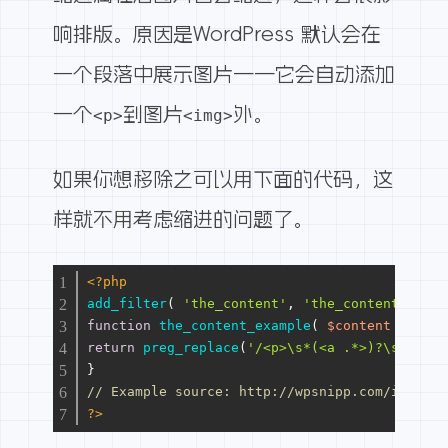
响排版。原因是WordPress 默认会在
一个段落中展示图片——它会自动添加
一个
到图片
外。
<p>
<img>
如果你想移除之可以用下面的代码，这
样就不用考虑缩进的问题了。
<?php
add_filter
( 
'the_content'
, 
'the_content_examp
function
the_content_example
(
$content
) 
{
return
preg_replace
(
'/<p>\s*(<a .*>)?\s*(<img
}
// Example source: http://wpsnipp.com/index.p
?>