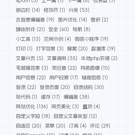
xpath
(3)
上一篇
(7)
下一篇
(6)
仪表盘
(7)
侧边栏
(14)
修饰符
(1)
分类
(53)
古登堡编辑器
(19)
图片优化
(14)
壁纸
(2)
媒体附件
(21)
安全
(60)
导航
(8)
小工具
(13)
应用示例
(4)
微信小程序
(19)
打印
(1)
打字效果
(3)
搜索
(20)
数据库
(19)
文章分页
(5)
文章调用
(35)
本地php环境
(2)
毛玻璃效果
(3)
浏览器
(22)
特色图像
(15)
用户信息
(22)
用户权限
(17)
疑难困惑
(1)
登录
(22)
登录页面
(20)
目录结构
(30)
短代码
(1)
缓存
(17)
编辑器
(38)
网站优化
(136)
网页美化
(3)
置顶
(4)
自定义字段
(18)
自定义文章类型
(12)
自适应
(20)
菜单
(20)
订阅
(4)
评论
(29)