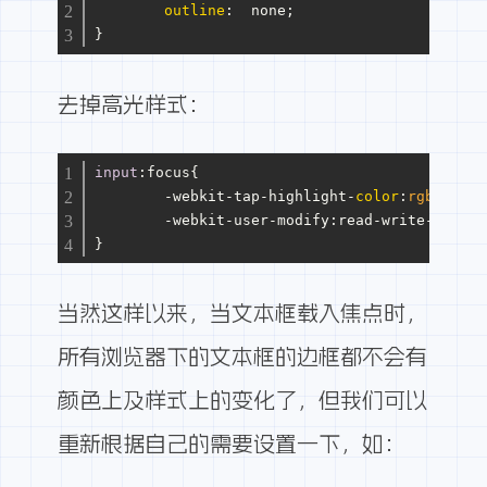
outline
:  none;
}
去掉高光样式：
input
:focus
{
        -webkit-tap-highlight-
color
:
rgba
(
0
,
0
,
        -webkit-user-modify
:read-write
-plaint
}
当然这样以来，当文本框载入焦点时，
所有浏览器下的文本框的边框都不会有
颜色上及样式上的变化了，但我们可以
重新根据自己的需要设置一下，如：