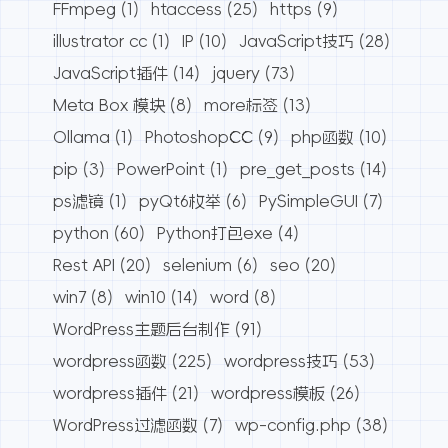
FFmpeg
(1)
htaccess
(25)
https
(9)
illustrator cc
(1)
IP
(10)
JavaScript技巧
(28)
JavaScript插件
(14)
jquery
(73)
Meta Box 模块
(8)
more标签
(13)
Ollama
(1)
PhotoshopCC
(9)
php函数
(10)
pip
(3)
PowerPoint
(1)
pre_get_posts
(14)
ps滤镜
(1)
pyQt6枚举
(6)
PySimpleGUI
(7)
python
(60)
Python打包exe
(4)
Rest API
(20)
selenium
(6)
seo
(20)
win7
(8)
win10
(14)
word
(8)
WordPress主题后台制作
(91)
wordpress函数
(225)
wordpress技巧
(53)
wordpress插件
(21)
wordpress模板
(26)
WordPress过滤函数
(7)
wp-config.php
(38)