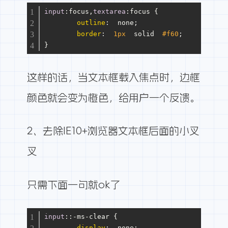
input
:focus
,
textarea
:focus
 {
outline
:  none;
border
:  
1px
  solid  
#f60
;
}
这样的话，当文本框载入焦点时，边框
颜色就会变为橙色，给用户一个反馈。
2、去除IE10+浏览器文本框后面的小叉
叉
只需下面一句就ok了
input
::-ms-clear {
display
:  none;