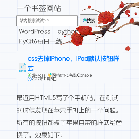
一个书签网站
搜索
WordPress
python
PyQt6每日一练
css去掉iPhone、iPad默认按钮样
式
div+css
网站优化
,
谷歌Console
2017年11月8日
最近用HTML5写了个手机站，在测试
的时候发现在苹果手机上的一个问题。
所有的按钮都被了苹果自带的样式给替
换了。效果如下：