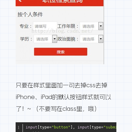
只要在样式里面加一句去掉css去掉
iPhone、iPad的默认按钮样式就可以
了！~ （不要写在class里，哦）
input
[type=
"button"
]
, 
input
[type=
"submit"
]
, 
i