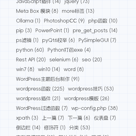
JavaScript插件
(14)
jquery
(73)
Meta Box 模块
(8)
more标签
(13)
Ollama
(1)
PhotoshopCC
(9)
php函数
(10)
pip
(3)
PowerPoint
(1)
pre_get_posts
(14)
ps滤镜
(1)
pyQt6枚举
(6)
PySimpleGUI
(7)
python
(60)
Python打包exe
(4)
Rest API
(20)
selenium
(6)
seo
(20)
win7
(8)
win10
(14)
word
(8)
WordPress主题后台制作
(91)
wordpress函数
(225)
wordpress技巧
(53)
wordpress插件
(21)
wordpress模板
(26)
WordPress过滤函数
(7)
wp-config.php
(38)
xpath
(3)
上一篇
(7)
下一篇
(6)
仪表盘
(7)
侧边栏
(14)
修饰符
(1)
分类
(53)