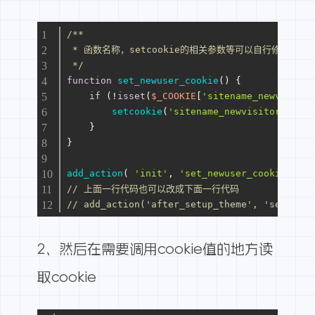
/**
 * 函数名称，setcookie的相关参数等可以自行修改
 */
function
set_newuser_cookie
(
) 
{
if
 (!
isset
(
$_COOKIE
[
'sitename_newvisitor
setcookie
(
'sitename_newvisitor'
, 
1
, 
    }
}
add_action
( 
'init'
, 
'set_newuser_cookie'
);
// 上面一行代码也可以改成下面一行代码
// add_action('after_setup_theme', 'set_newu
2、然后在需要调用cookie值的地方读
取cookie