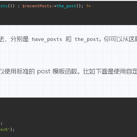
osts
()) : 
$recentPosts
->
the_post
(); 
?>
法，分别是
和
你可以从这
have_posts
the_post。
用标准的 post 模板函数。比如下面是使用自定义
);
ts=5'
);