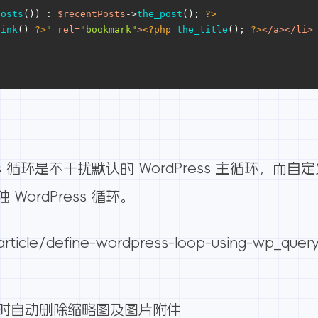
posts
()) : 
$recentPosts
->
the_post
(); 
?>
link
() 
?>
"
rel
=
"bookmark"
>
<?php
the_title
(); 
?>
</
a
>
</
li
>
ess 循环是不干扰默认的 WordPress 主循环
ordPress 循环。
rticle/define-wordpress-loop-using-wp_quer
章同时自动删除缩略图及图片附件