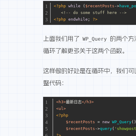
<?php
while
 (
$recentPosts
->
have_p
<!-- do some stuff here -->
<?php
endwhile
; 
?>
上面我们用了
的两个方
WP_Query
循环
了解更多关于这两个函数。
这样做的好处是在循环中，我们可以使
整代码：
<
h3
>
最新日志
</
h3
>
<
ul
>
<?php
$recentPosts
 = 
new
WP_Query
(
$recentPosts
->
query
(
'showpos
?>