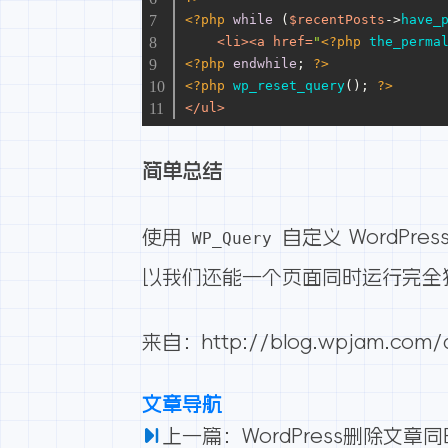
<?php
while
 (
$recentPosts
->
have_
<
li
>
<
a
href
=
"
<?php
the_perma
<?php
endwhile
; 
?>
<?php
wp_reset_query
(); 
?>
</
ul
>
简单总结
使用
自定义 WordPr
WP_Query
以我们还能一个页面同时运行完全独 W
来自：
http://blog.wpjam.com/a
文章导航
上一篇：WordPress删除文