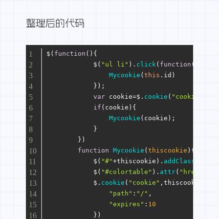
整理后的代码
$(
function
(
){
            $(
"ul li"
).
click
(
function
(
){
Mycookie
(
this
.
id
)
            });
var
 cookie=$.
cookie
(
"cookie"
); 
if
(cookie){
Mycookie
(cookie);
            }
        })
function
Mycookie
(
thiscookie
){
            $(
"#"
+thiscookie).
addClass
(
"cur"
            $(
"#colortable"
).
attr
(
"href"
,thi
            $.
cookie
(
"cookie"
,thiscookie,{
"path"
:
"/"
,
"expires"
:
10
            })