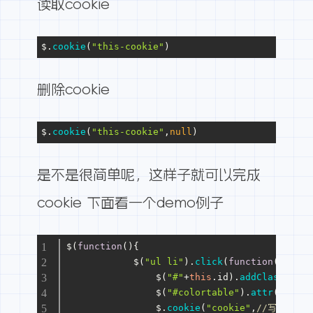
读取cookie
$.
cookie
(
"this-cookie"
)
删除cookie
$.
cookie
(
"this-cookie"
,
null
)
是不是很简单呢，这样子就可以完成
cookie 下面看一个demo例子
$(
function
(
){
            $(
"ul li"
).
click
(
function
(
){
                $(
"#"
+
this
.
id
).
addClass
(
"cur
                $(
"#colortable"
).
attr
(
"href"
                $.
cookie
(
"cookie"
,
//写入cook