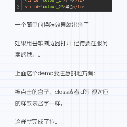
<
li
id
=
"colour_1"
>
红色
</
li
>
<
li
id
=
"colour_2"
>
黑色
</
li
>
一个简单的换肤效果就出来了
如果用谷歌浏览器打开 记得要在服务
器端哦。。
上面这个demo要注意的地方有：
被点击的盒子。class或者id等 跟对应
的样式表名字一样。
这样就完成了拉。。