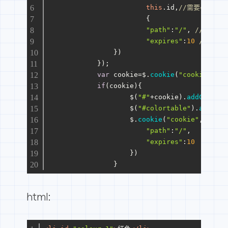
this
.
id
,
//需要cooki
                        {
"path"
:
"/"
, 
//cook
"expires"
:
10
//有效天
                })
            });
var
 cookie=$.
cookie
(
"cookie"
); 
if
(cookie){
                    $(
"#"
+cookie).
addClass
(
"
                    $(
"#colortable"
).
attr
(
"h
                    $.
cookie
(
"cookie"
,cookie
"path"
:
"/"
,
"expires"
:
10
                    })
                }
html: