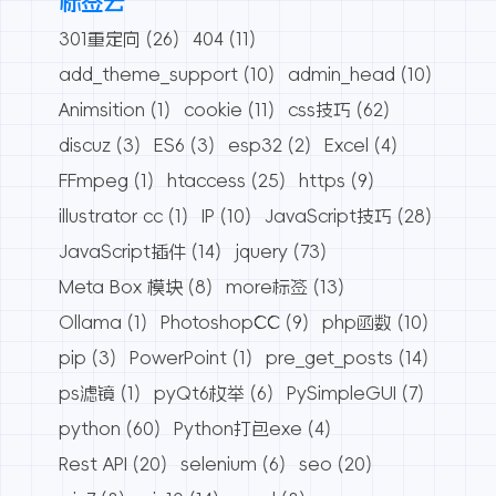
标签云
301重定向
(26)
404
(11)
add_theme_support
(10)
admin_head
(10)
Animsition
(1)
cookie
(11)
css技巧
(62)
discuz
(3)
ES6
(3)
esp32
(2)
Excel
(4)
FFmpeg
(1)
htaccess
(25)
https
(9)
illustrator cc
(1)
IP
(10)
JavaScript技巧
(28)
JavaScript插件
(14)
jquery
(73)
Meta Box 模块
(8)
more标签
(13)
Ollama
(1)
PhotoshopCC
(9)
php函数
(10)
pip
(3)
PowerPoint
(1)
pre_get_posts
(14)
ps滤镜
(1)
pyQt6枚举
(6)
PySimpleGUI
(7)
python
(60)
Python打包exe
(4)
Rest API
(20)
selenium
(6)
seo
(20)