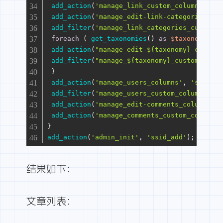
add_action
(
'manage_link_custom_column'
, 
'ss
add_action
(
'manage_edit-link-categories_col
add_filter
(
'manage_link_categories_custom_c
foreach
 ( 
get_taxonomies
() 
as
$taxonomy
 ) {
add_action
(
"manage_edit-${taxonomy}_columns
add_filter
(
"manage_${taxonomy}_custom_colum
 }
add_action
(
'manage_users_columns'
, 
'ssid_co
add_filter
(
'manage_users_custom_column'
, 
's
add_action
(
'manage_edit-comments_columns'
, 
add_action
(
'manage_comments_custom_column'
,
}
add_action
(
'admin_init'
, 
'ssid_add'
);
结果如下：
文章列表：