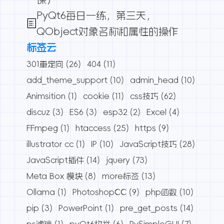
PyQt6每日一练，第三天，
QObject对象名称和属性的操作
标签云
301重定向
(26)
404
(11)
add_theme_support
(10)
admin_head
(10)
Animsition
(1)
cookie
(11)
css技巧
(62)
discuz
(3)
ES6
(3)
esp32
(2)
Excel
(4)
FFmpeg
(1)
htaccess
(25)
https
(9)
illustrator cc
(1)
IP
(10)
JavaScript技巧
(28)
JavaScript插件
(14)
jquery
(73)
Meta Box 模块
(8)
more标签
(13)
Ollama
(1)
PhotoshopCC
(9)
php函数
(10)
pip
(3)
PowerPoint
(1)
pre_get_posts
(14)
ps滤镜
(1)
pyQt6枚举
(6)
PySimpleGUI
(7)