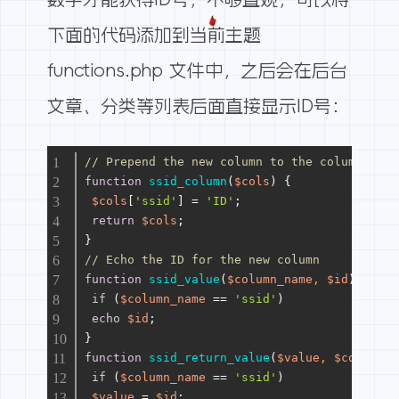
下面的代码添加到当前主题
functions.php 文件中，之后会在后台
文章、分类等列表后面直接显示ID号：
// Prepend the new column to the columns arr
function
ssid_column
(
$cols
) 
{
$cols
[
'ssid'
] = 
'ID'
;
return
$cols
;
}
// Echo the ID for the new column
function
ssid_value
(
$column_name
, 
$id
) 
{
if
 (
$column_name
 == 
'ssid'
)
echo
$id
;
}
function
ssid_return_value
(
$value
, 
$column_n
if
 (
$column_name
 == 
'ssid'
)
$value
 = 
$id
;