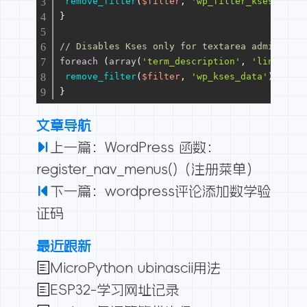
remove_filter
(
$filter
, 
'wp_filter_kses'
);
}
// Disables Kses only for textarea admin disp
foreach
 (
array
(
'term_description'
, 
'link_desc
remove_filter
(
$filter
, 
'wp_kses_data'
);
}
文章导航
上一篇：WordPress 函数：
register_nav_menus()（注册菜单）
下一篇：wordpress评论添加数学验
证码
最近跟新
MicroPython ubinascii用法
ESP32-学习网址记录