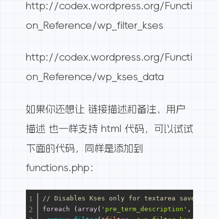
http://codex.wordpress.org/Functi
on_Reference/wp_filter_kses
http://codex.wordpress.org/Functi
on_Reference/wp_kses_data
如果你还想让 链接描述和备注、用户
描述 也一样支持 html 代码，可以试试
下面的代码，同样是添加到
functions.php：
// Disables Kses only for textarea saves
foreach
 (
array
(
'pre_term_description'
, 
'pre_l