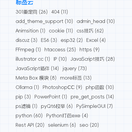
标签云
301重定向
(26)
404
(11)
add_theme_support
(10)
admin_head
(10)
Animsition
(1)
cookie
(11)
css技巧
(62)
discuz
(3)
ES6
(3)
esp32
(2)
Excel
(4)
FFmpeg
(1)
htaccess
(25)
https
(9)
illustrator cc
(1)
IP
(10)
JavaScript技巧
(28)
JavaScript插件
(14)
jquery
(73)
Meta Box 模块
(8)
more标签
(13)
Ollama
(1)
PhotoshopCC
(9)
php函数
(10)
pip
(3)
PowerPoint
(1)
pre_get_posts
(14)
ps滤镜
(1)
pyQt6枚举
(6)
PySimpleGUI
(7)
python
(60)
Python打包exe
(4)
Rest API
(20)
selenium
(6)
seo
(20)