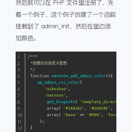
然后就可以在 PHP 文件里注册了，先
看一个例子，这个例子创建了一个函数
挂载到了 admin_init，然后在里边添
加颜色。
/***
 *创建后台自定义配色
 */
function
netnote_add_admin_color
(
)
{
wp_admin_css_color
(
'aiboshuo'
,
'netnote'
,
get_bloginfo
( 
'template_directory'
 )
array
( 
'#1A82A2'
, 
'#20ACBF'
, 
'#4796B
array
( 
'base'
 => 
'#999'
, 
'focus'
 => 
     );
 }