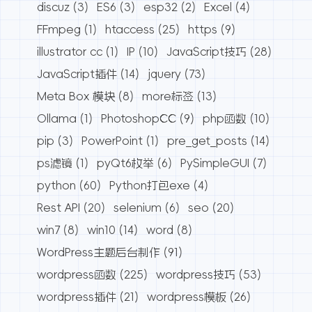
discuz
(3)
ES6
(3)
esp32
(2)
Excel
(4)
FFmpeg
(1)
htaccess
(25)
https
(9)
illustrator cc
(1)
IP
(10)
JavaScript技巧
(28)
JavaScript插件
(14)
jquery
(73)
Meta Box 模块
(8)
more标签
(13)
Ollama
(1)
PhotoshopCC
(9)
php函数
(10)
pip
(3)
PowerPoint
(1)
pre_get_posts
(14)
ps滤镜
(1)
pyQt6枚举
(6)
PySimpleGUI
(7)
python
(60)
Python打包exe
(4)
Rest API
(20)
selenium
(6)
seo
(20)
win7
(8)
win10
(14)
word
(8)
WordPress主题后台制作
(91)
wordpress函数
(225)
wordpress技巧
(53)
wordpress插件
(21)
wordpress模板
(26)