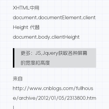
XHTML中用
document.documentElement.client
Height 代替
document.body.clientHeight
更多：
JS,Jquery获取各种屏幕
的宽度和高度
来自
http://www.cnblogs.com/fullhous
e/archive/2012/01/05/2313800.htm
l