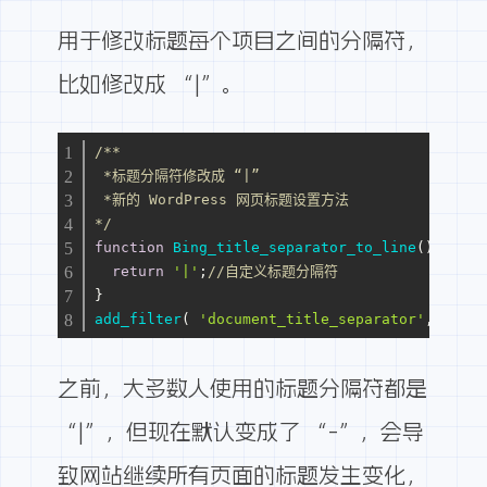
用于修改标题每个项目之间的分隔符，
比如修改成 “|”。
/**
 *标题分隔符修改成 “|”
 *新的 WordPress 网页标题设置方法
*/
function
Bing_title_separator_to_line
(
)
{
return
'|'
;
//自定义标题分隔符
}
add_filter
( 
'document_title_separator'
, 
'Bing
之前，大多数人使用的标题分隔符都是
“|”，但现在默认变成了 “-”，会导
致网站继续所有页面的标题发生变化，