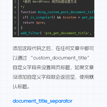
 *新的 WordPress 网页标题设置方法
*/
function
Bing_custom_post_document_title
(
$pr
if
( 
is_singular
() && 
$custom
 = 
get_post_meta
return
$pre
;
}
add_filter
( 
'pre_get_document_title'
, 
'Bing_c
添加这段代码之后，在任何文章中都可
以通过 “custom_document_title”
自定义字段来设置网页标题，如果文章
没添加自定义字段就会返回空，使用默
认标题。
document_title_separator