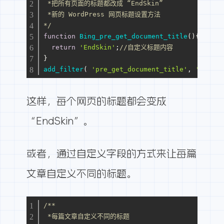
 *把所有页面的标题都改成 “EndSkin”
 *新的 WordPress 网页标题设置方法
*/
function
Bing_pre_get_document_title
(
)
{
return
'EndSkin'
;
//自定义标题内容
}
add_filter
( 
'pre_get_document_title'
, 
'Bing_p
这样，每个网页的标题都会变成
“EndSkin”。
或者，通过自定义字段的方式来让每篇
文章自定义不同的标题。
/**
 *每篇文章自定义不同的标题