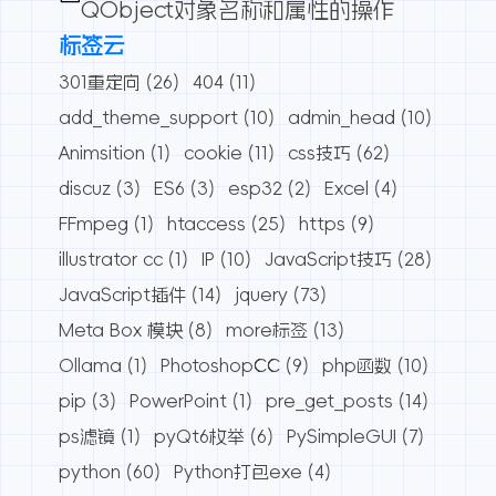
QObject对象名称和属性的操作
标签云
301重定向
(26)
404
(11)
add_theme_support
(10)
admin_head
(10)
Animsition
(1)
cookie
(11)
css技巧
(62)
discuz
(3)
ES6
(3)
esp32
(2)
Excel
(4)
FFmpeg
(1)
htaccess
(25)
https
(9)
illustrator cc
(1)
IP
(10)
JavaScript技巧
(28)
JavaScript插件
(14)
jquery
(73)
Meta Box 模块
(8)
more标签
(13)
Ollama
(1)
PhotoshopCC
(9)
php函数
(10)
pip
(3)
PowerPoint
(1)
pre_get_posts
(14)
ps滤镜
(1)
pyQt6枚举
(6)
PySimpleGUI
(7)
python
(60)
Python打包exe
(4)