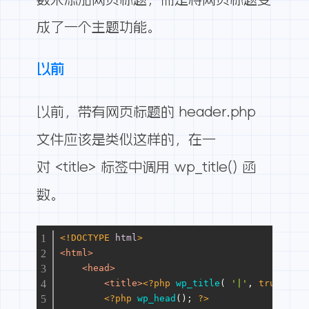
成了一个主题功能。
以前
以前，带有网页标题的 header.php
文件应该是类似这样的，在一
对 <title> 标签中调用
wp_title()
函
数。
<!DOCTYPE 
html
>
<
html
>
<
head
>
<
title
>
<?php
wp_title
( 
'|'
, 
true
, 
'ri
<?php
wp_head
(); 
?>