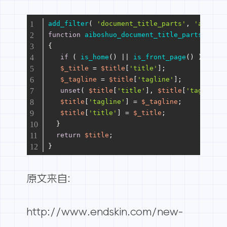
add_filter
( 
'document_title_parts'
, 
'aiboshu
function
aiboshuo_document_title_parts
(
$tit
{
if
 ( 
is_home
() || 
is_front_page
() ) {
$_title
 = 
$title
[
'title'
];
$_tagline
 = 
$title
[
'tagline'
];
unset
( 
$title
[
'title'
], 
$title
[
'tagline'
]
$title
[
'tagline'
] = 
$_tagline
;
$title
[
'title'
] = 
$_title
;
  }
return
$title
;
}
原文来自:
http://www.endskin.com/new-