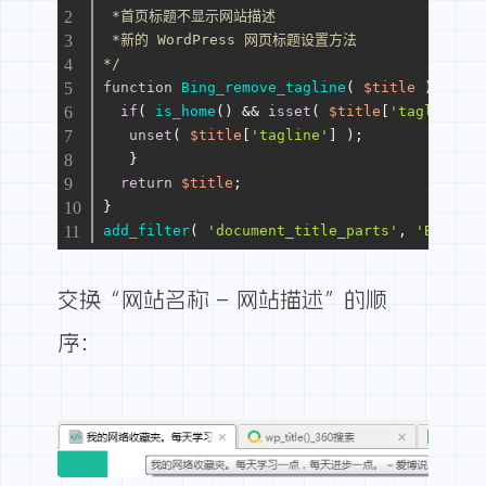
 *首页标题不显示网站描述
 *新的 WordPress 网页标题设置方法
*/
function
Bing_remove_tagline
(
$title
)
{
if
( 
is_home
() && 
isset
( 
$title
[
'tagline'
] 
unset
( 
$title
[
'tagline'
] );
   }
return
$title
;
}
add_filter
( 
'document_title_parts'
, 
'Bing_re
交换“网站名称 – 网站描述”的顺
序：