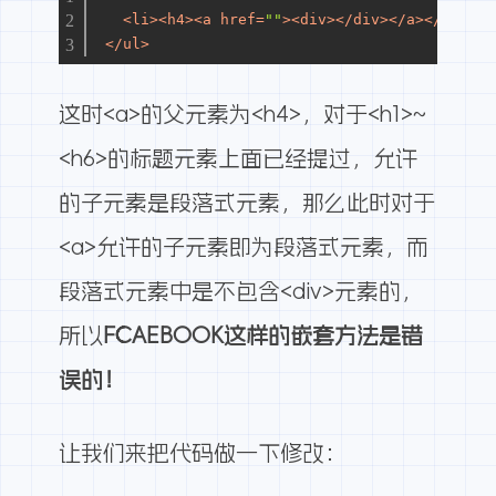
<
li
>
<
h4
>
<
a
href
=
""
>
<
div
>
</
div
>
</
a
>
</
h4
>
</
l
</
ul
>
这时<a>的父元素为<h4>，对于<h1>~
<h6>的标题元素上面已经提过，允许
的子元素是段落式元素，那么此时对于
<a>允许的子元素即为段落式元素，而
段落式元素中是不包含<div>元素的，
所以
FCAEBOOK这样的嵌套方法是错
误的！
让我们来把代码做一下修改：