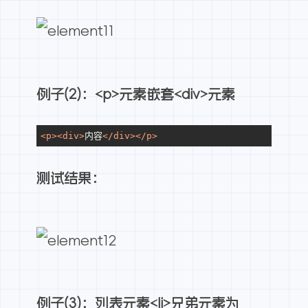
例子(2)：<p>元素嵌套<div>元素
<
p
>
<
div
>
内容
</
div
>
</
p
>
测试结果：
例子(3)：列表元素<li>兄弟元素为