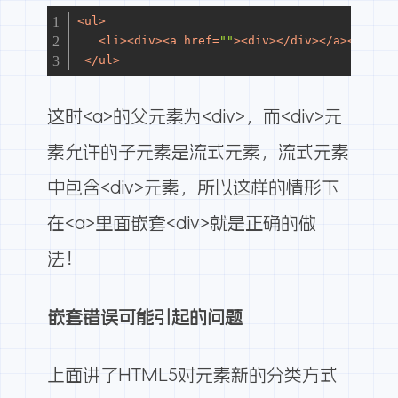
<
ul
>
<
li
>
<
div
>
<
a
href
=
""
>
<
div
>
</
div
>
</
a
>
</
div
>
<
</
ul
>
这时<a>的父元素为<div>，而<div>元
素允许的子元素是流式元素，流式元素
中包含<div>元素，所以这样的情形下
在<a>里面嵌套<div>就是正确的做
法！
嵌套错误可能引起的问题
上面讲了HTML5对元素新的分类方式