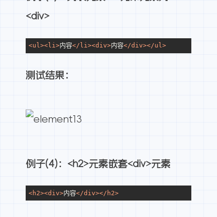
<div>
<
ul
>
<
li
>
内容
</
li
>
<
div
>
内容
</
div
>
</
ul
>
测试结果：
例子(4)：<h2>元素嵌套<div>元素
<
h2
>
<
div
>
内容
</
div
>
</
h2
>