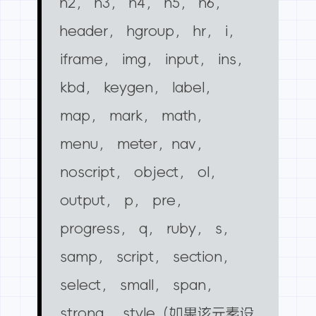
h2， h3， h4， h5， h6，
header， hgroup， hr， i，
iframe， img， input， ins，
kbd， keygen， label，
map， mark， math，
menu， meter，nav，
noscript， object， ol，
output， p， pre，
progress， q， ruby， s，
samp， script， section，
select， small， span，
strong， style（如果该元素设