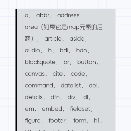
a， abbr， address，
area（如果它是map元素的后
裔）， article， aside，
audio， b， bdi， bdo，
blockquote， br， button，
canvas， cite， code，
command， datalist， del，
details， dfn， div， dl，
em， embed， fieldset，
figure， footer， form， h1，