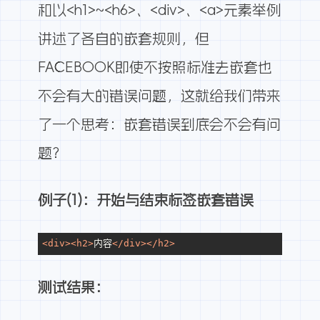
和以<h1>~<h6>、<div>、<a>元素举例
讲述了各自的嵌套规则，但
FACEBOOK即使不按照标准去嵌套也
不会有大的错误问题，这就给我们带来
了一个思考：嵌套错误到底会不会有问
题？
例子(1)：开始与结束标签嵌套错误
<
div
>
<
h2
>
内容
</
div
>
</
h2
>
测试结果：