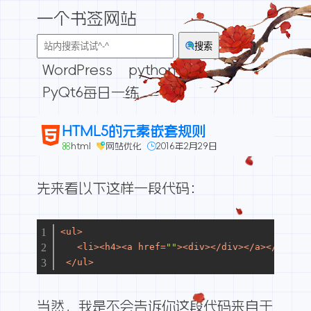
一个书签网站
搜索
WordPress
python
PyQt6每日一练
HTML5的元素嵌套规则
html
网站优化
2016年2月29日
先来看以下这样一段代码：
<
ul
>
<
li
>
<
h4
>
<
a
href
=
""
>
<
div
>
</
div
>
</
a
>
</
h4
>
</
l
</
ul
>
当然，我是不会告诉你这段代码来自于