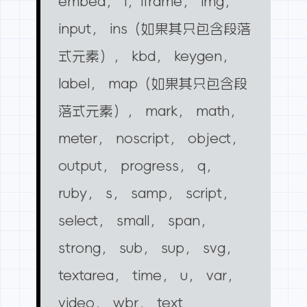
embed， i，iframe， img，
input， ins（如果其只包含段落
式元素）， kbd， keygen，
label， map（如果其只包含段
落式元素）， mark， math，
meter， noscript， object，
output， progress， q，
ruby， s， samp， script，
select， small， span，
strong， sub， sup， svg，
textarea， time， u， var，
video， wbr， text