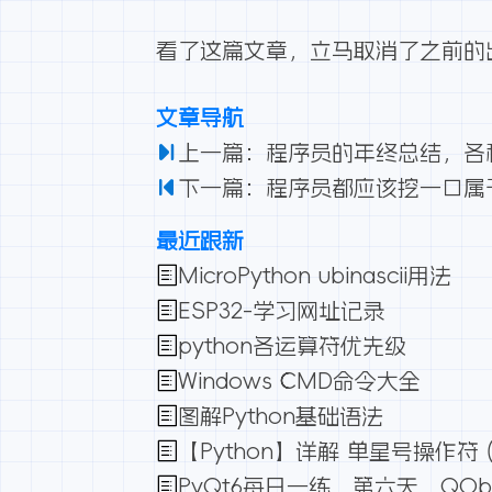
看了这篇文章，立马取消了之前的
文章导航
上一篇：程序员的年终总结，各
下一篇：程序员都应该挖一口属
最近跟新
MicroPython ubinascii用法
ESP32-学习网址记录
python各运算符优先级
Windows CMD命令大全
图解Python基础语法
【Python】详解 单星号操作符 (*
PyQt6每日一练，第六天，QOb