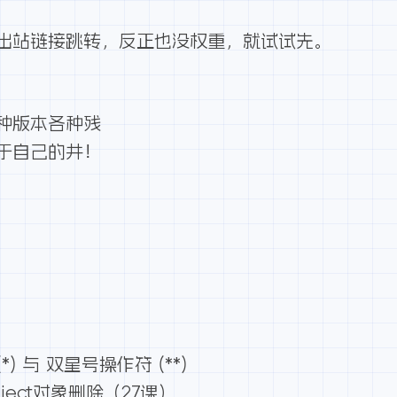
出站链接跳转
，反正也没权重，就试试先。
种版本各种残
于自己的井！
) 与 双星号操作符 (**)
ject对象删除（27课）