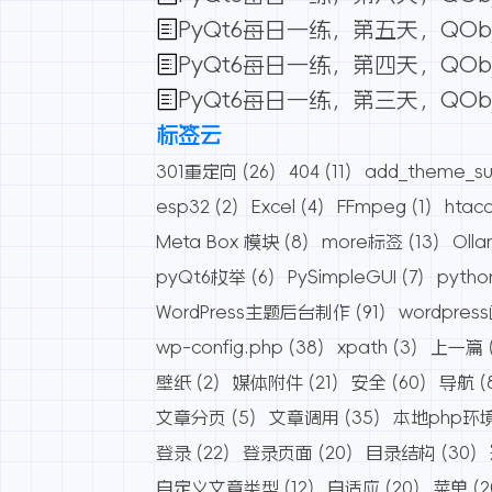
PyQt6每日一练，第五天，QOb
PyQt6每日一练，第四天，QOb
PyQt6每日一练，第三天，QO
标签云
301重定向
(26)
404
(11)
add_theme_su
esp32
(2)
Excel
(4)
FFmpeg
(1)
htac
Meta Box 模块
(8)
more标签
(13)
Oll
pyQt6枚举
(6)
PySimpleGUI
(7)
pytho
WordPress主题后台制作
(91)
wordpres
wp-config.php
(38)
xpath
(3)
上一篇
壁纸
(2)
媒体附件
(21)
安全
(60)
导航
(
文章分页
(5)
文章调用
(35)
本地php环
登录
(22)
登录页面
(20)
目录结构
(30)
自定义文章类型
(12)
自适应
(20)
菜单
(2