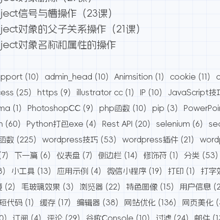
ject信号与槽操作（23课）
ject对象的父子关系操作（21课）
bject对象名称和属性的操作
pport
(10)
admin_head
(10)
Animsition
(1)
cookie
(11)
cess
(25)
https
(9)
illustrator cc
(1)
IP
(10)
JavaScript技
ama
(1)
PhotoshopCC
(9)
php函数
(10)
pip
(3)
PowerPoi
n
(60)
Python打包exe
(4)
Rest API
(20)
selenium
(6)
se
s函数
(225)
wordpress技巧
(53)
wordpress插件
(21)
wor
(7)
下一篇
(6)
仪表盘
(7)
侧边栏
(14)
修饰符
(1)
分类
(53)
8)
小工具
(13)
应用示例
(4)
微信小程序
(19)
打印
(1)
打字
境
(2)
毛玻璃效果
(3)
浏览器
(22)
特色图像
(15)
用户信息
(
短代码
(1)
缓存
(17)
编辑器
(38)
网站优化
(136)
网页美化
(
0)
订阅
(4)
评论
(29)
谷歌Console
(10)
过滤
(24)
邮件
(1