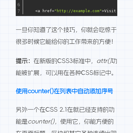
    <a href=
"http://example.com"
>Visit 
our
 ho
一旦你知道了这个技巧，你就会吃惊于
很多时候它能给你的工作带来的方便！
提示：
在新版的CSS3标准中，
attr()
功
能被扩展，可以用在各种CSS标记中。
使用counter()在列表中自动添加序号
另外一个在CSS 2.1在就已经支持的功
能是
counter()
，使用它，你能方便的