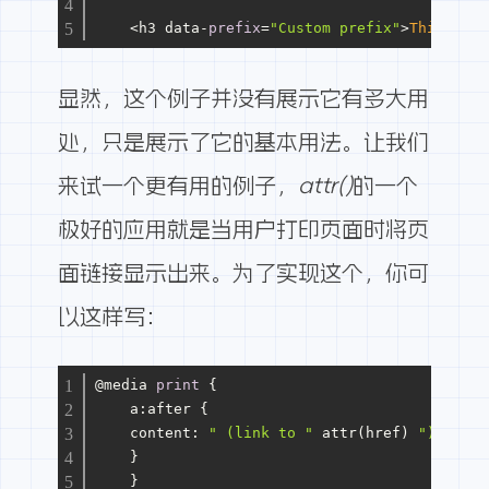
<
h3 data
-
prefix
=
"Custom prefix"
>
This
is
 a
显然，这个例子并没有展示它有多大用
处，只是展示了它的基本用法。让我们
来试一个更有用的例子，
attr()
的一个
极好的应用就是当用户打印页面时将页
面链接显示出来。为了实现这个，你可
以这样写：
@media 
print
 {
    a:after {
    content: 
" (link to "
 attr(href) 
") "
;
    }
    }