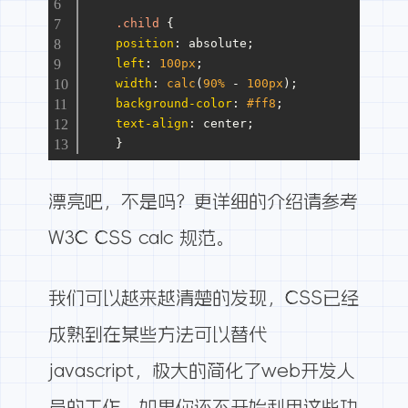
.child
 {
position
: absolute;
left
: 
100px
;
width
: 
calc
(
90%
 - 
100px
);
background-color
: 
#ff8
;
text-align
: center;
    }
漂亮吧，不是吗？更详细的介绍请参考
W3C CSS calc 规范
。
我们可以越来越清楚的发现，CSS已经
成熟到在某些方法可以替代
javascript，极大的简化了web开发人
员的工作。如果你还不开始利用这些功