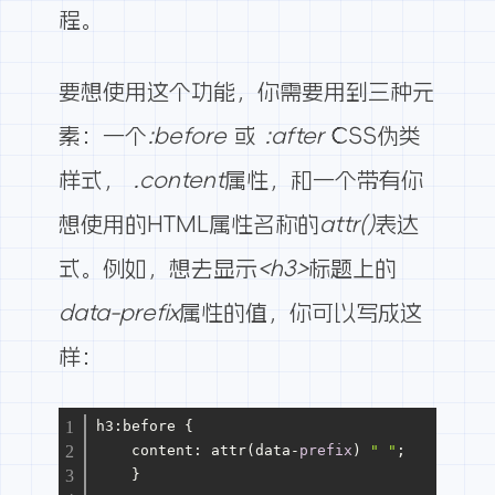
程。
要想使用这个功能，你需要用到三种元
素：一个
:before
或
:after
CSS伪类
样式，
.content
属性，和一个带有你
想使用的HTML属性名称的
attr()
表达
式。例如，想去显示
<h3>
标题上的
data-prefix
属性的值，你可以写成这
样：
h3:before {
    content: attr(data
-
prefix
) 
" "
;
    }