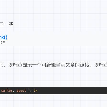
每日一练
k()
12日
限，该标签显示一个可编辑当前文章的链接。该标签必
 
$after
, 
$post 
); 
?>