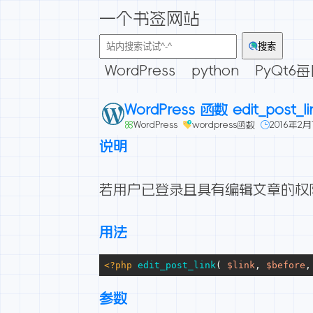
一个书签网站
搜索
WordPress
python
PyQt6
WordPress 函数 edit_post_lin
WordPress
wordpress函数
2016年2月
说明
若用户已登录且具有编辑文章的权
用法
<?php
 edit_post_link
( 
$link
, 
$before
,
参数