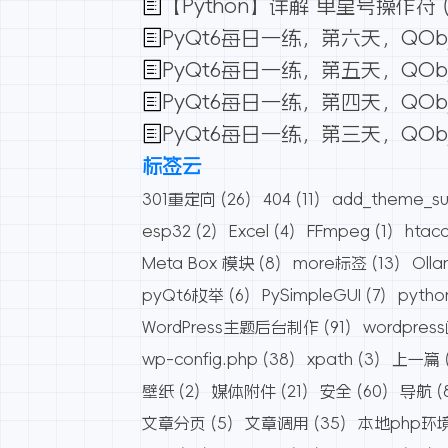
【Python】详解 单星号操作符 (*
PyQt6每日一练，第六天，QOb
PyQt6每日一练，第五天，QOb
PyQt6每日一练，第四天，QOb
PyQt6每日一练，第三天，QO
标签云
301重定向
(26)
404
(11)
add_theme_su
esp32
(2)
Excel
(4)
FFmpeg
(1)
htac
Meta Box 模块
(8)
more标签
(13)
Oll
pyQt6枚举
(6)
PySimpleGUI
(7)
pytho
WordPress主题后台制作
(91)
wordpres
wp-config.php
(38)
xpath
(3)
上一篇
壁纸
(2)
媒体附件
(21)
安全
(60)
导航
(
文章分页
(5)
文章调用
(35)
本地php环