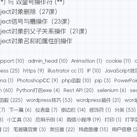
) 与 双星号操作符 (**)
ject对象删除（27课）
ject信号与槽操作（23课）
ject对象的父子关系操作（21课）
bject对象名称和属性的操作
pport
(10)
admin_head
(10)
Animsition
(1)
cookie
(11)
cess
(25)
https
(9)
illustrator cc
(1)
IP
(10)
JavaScript技
ama
(1)
PhotoshopCC
(9)
php函数
(10)
pip
(3)
PowerPoi
n
(60)
Python打包exe
(4)
Rest API
(20)
selenium
(6)
se
s函数
(225)
wordpress技巧
(53)
wordpress插件
(21)
wor
(7)
下一篇
(6)
仪表盘
(7)
侧边栏
(14)
修饰符
(1)
分类
(53)
8)
小工具
(13)
应用示例
(4)
微信小程序
(19)
打印
(1)
打字
境
(2)
毛玻璃效果
(3)
浏览器
(22)
特色图像
(15)
用户信息
(