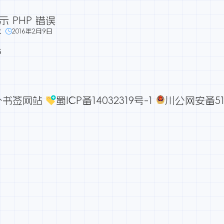
示 PHP 错误
化
2016年2月9日
s
一个书签网站
蜀ICP备14032319号-1
川公网安备510