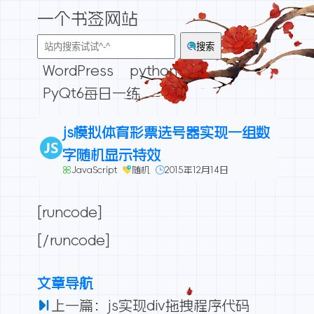
一个书签网站
搜索
WordPress
python
PyQt6每日一练
js模拟体育彩票选号器实现一组数
字随机显示特效
JavaScript
随机
2015年12月14日
[runcode]
[/runcode]
文章导航
上一篇：js实现div拖拽程序代码