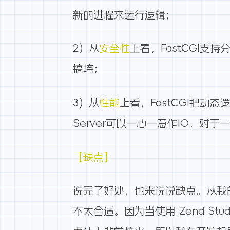
新的进程来运行逻辑；
2）从
安全性
上看，FastCGI支持分
搞垮；
3）从
性能
上看，FastCGI把动
Server可以一心一意作IO，
【缺点】
说完了好处，也来说说缺点。从我的
不太合适。因为当使用 Zend Stu