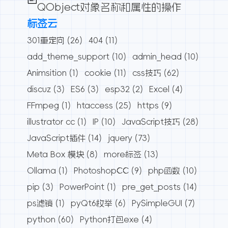
QObject对象名称和属性的操作
标签云
301重定向
(26)
404
(11)
add_theme_support
(10)
admin_head
(10)
Animsition
(1)
cookie
(11)
css技巧
(62)
discuz
(3)
ES6
(3)
esp32
(2)
Excel
(4)
FFmpeg
(1)
htaccess
(25)
https
(9)
illustrator cc
(1)
IP
(10)
JavaScript技巧
(28)
JavaScript插件
(14)
jquery
(73)
Meta Box 模块
(8)
more标签
(13)
Ollama
(1)
PhotoshopCC
(9)
php函数
(10)
pip
(3)
PowerPoint
(1)
pre_get_posts
(14)
ps滤镜
(1)
pyQt6枚举
(6)
PySimpleGUI
(7)
python
(60)
Python打包exe
(4)