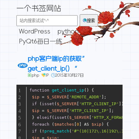
一个书签网站
搜索
WordPress
python
PyQt6每日一练
php客户端ip的获取”
get_client_ip() “
php
IP
2015年10月27日
function
get_client_ip
(
) 
{
$ip
 = 
$_SERVER
[
'REMOTE_ADDR'
];
if
 (
isset
(
$_SERVER
[
'HTTP_CLIENT_IP'
]) && 
pr
$ip
 = 
$_SERVER
[
'HTTP_CLIENT_IP'
];
 } 
elseif
(
isset
(
$_SERVER
[
'HTTP_X_FORWARDED_F
foreach
 (
$matches
[
0
] AS 
$xip
) {
if
 (!
preg_match
(
'#^(10|172\.16|192\.168)\.#
$ip
 = 
$xip
;