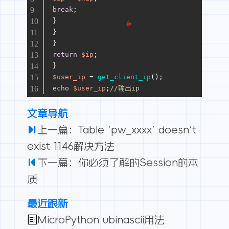
break
;
 }
 }
 }
return
$ip
;
 }
$user_ip
 = 
get_client_ip
();
echo
$user_ip
;
//输出ip
文章导航
上一篇：Table ‘pw_xxxx’ doesn’t
exist 1146解决方法
下一篇：你必须了解的Session的本
质
最近跟新
MicroPython ubinascii用法