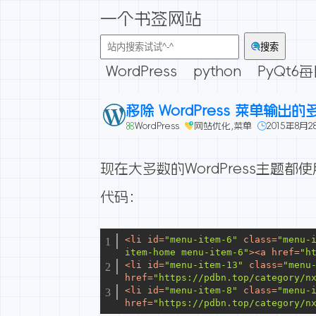
一个书签网站
搜索
WordPress
python
PyQt6
移除 WordPress 菜单输出的
WordPress
网站优化
,
菜单
2015年8月2
现在大多数的WordPress主题都
代码：
<
li
id
=
"menu-item-6"
class
=
"menu-
item-home menu-item-6"
>
<
a
href
=
"h
<
li
id
=
"menu-item-13"
class
=
"menu
href
=
"https://pdbn.top/category/n
<
li
id
=
"menu-item-8"
class
=
"menu-
href
=
"https://pdbn.top/category/n