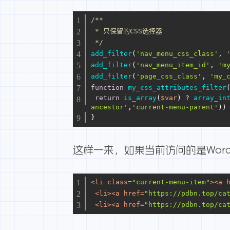
/**
 * 只保留的CSS选择器
 */
add_filter
(
'nav_menu_css_class'
, 
add_filter
(
'nav_menu_item_id'
, 
'm
add_filter
(
'page_css_class'
, 
'my_
function
my_css_attributes_filter
return
is_array
(
$var
) ? 
array_in
ancestor'
,
'current-menu-parent'
))
}
这样一来，如果当前访问的是Word
<
li
class
=
"current-menu-item"
>
<
a
<
li
>
<
a
href
=
"https://pdbn.top/ca
<
li
>
<
a
href
=
"https://pdbn.top/ca