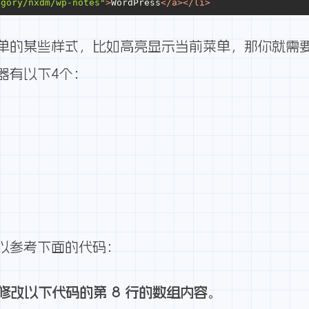
egory/nxdm/wp-notes"
>
WordPress
</
a
>
</
li
>
单的某些样式，比如高亮显示当前菜单，那你就需要
器有以下4个：
以参考下面的代码：
修改以下代码的第 8 行的数组内容
。