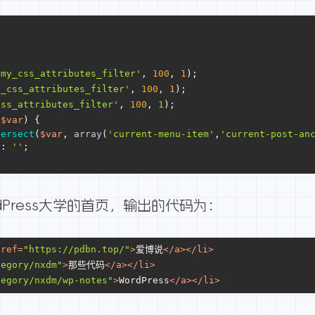
'my_css_attributes_filter'
, 
100
, 
1
);
y_css_attributes_filter'
, 
100
, 
1
);
css_attributes_filter'
, 
100
, 
1
);
(
$var
) 
{
tersect
(
$var
, 
array
(
'current-menu-item'
,
'current-post-an
 : 
''
;
Press大学的首页，输出的代码为：
href
=
"https://pdbn.top/"
>
爱博说
</
a
>
</
li
>
tegory/nxdm"
>
那些代码
</
a
>
</
li
>
tegory/nxdm/wp-notes"
>
WordPress
</
a
>
</
li
>