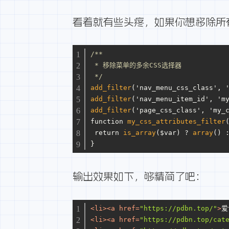
看着就有些头疼，如果你想移除所有的c
/**
 * 移除菜单的多余CSS选择器
 */
add_filter
('nav_menu_css_class', 
add_filter
('nav_menu_item_id', 'm
add_filter
('page_css_class', 'my_
function 
my_css_attributes_filter
 return 
is_array
($var) ? 
array
() 
}
输出效果如下，够精简了吧：
<
li
>
<
a
href
=
"https://pdbn.top/"
>
爱
<
li
>
<
a
href
=
"https://pdbn.top/cat