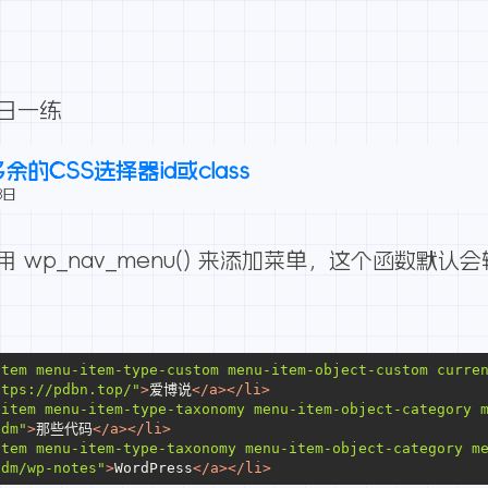
每日一练
多余的CSS选择器id或class
8日
使用
wp_nav_menu()
来添加菜单，这个函数默认会
item menu-item-type-custom menu-item-object-custom curre
ttps://pdbn.top/"
>
爱博说
</
a
>
</
li
>
-item menu-item-type-taxonomy menu-item-object-category 
xdm"
>
那些代码
</
a
>
</
li
>
item menu-item-type-taxonomy menu-item-object-category m
xdm/wp-notes"
>
WordPress
</
a
>
</
li
>