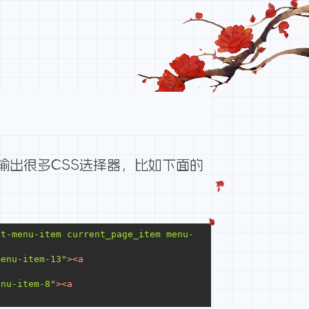
输出很多CSS选择器，比如下面的
nt-menu-item current_page_item menu-
menu-item-13"
>
<
a
enu-item-8"
>
<
a