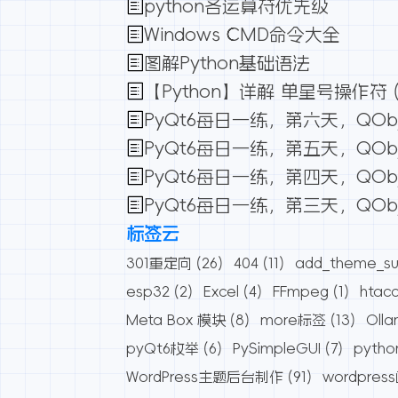
python各运算符优先级
Windows CMD命令大全
图解Python基础语法
【Python】详解 单星号操作符 (*
PyQt6每日一练，第六天，QOb
PyQt6每日一练，第五天，QOb
PyQt6每日一练，第四天，QOb
PyQt6每日一练，第三天，QO
标签云
301重定向
(26)
404
(11)
add_theme_su
esp32
(2)
Excel
(4)
FFmpeg
(1)
htac
Meta Box 模块
(8)
more标签
(13)
Oll
pyQt6枚举
(6)
PySimpleGUI
(7)
pytho
WordPress主题后台制作
(91)
wordpres