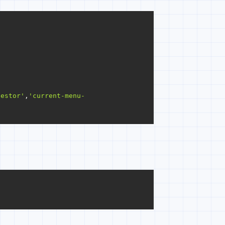
cestor'
,
'current-menu-