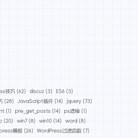
css技巧
(62)
discuz
(3)
ES6
(3)
巧
(28)
JavaScript插件
(14)
jquery
(73)
nt
(1)
pre_get_posts
(14)
ps滤镜
(1)
o
(20)
win7
(8)
win10
(14)
word
(8)
dpress模板
(26)
WordPress过滤函数
(7)