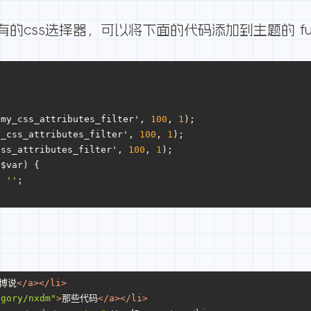
ss选择器，可以将下面的代码添加到主题的 functi
'my_css_attributes_filter', 
100
, 
1
);
y_css_attributes_filter', 
100
, 
1
);
css_attributes_filter', 
100
, 
1
);
($var) {
: 
''
;
博说
</
a
>
</
li
>
egory/nxdm"
>
那些代码
</
a
>
</
li
>