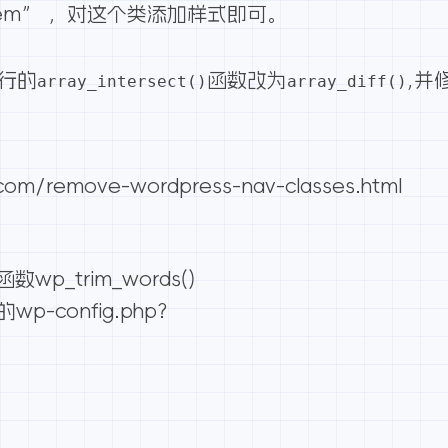
nu-item” ，对这个类添加样式即可。
8行的
函数改为
,并
array_intersect()
array_diff()
om/remove-wordpress-nav-classes.html
wp_trim_words()
p-config.php？