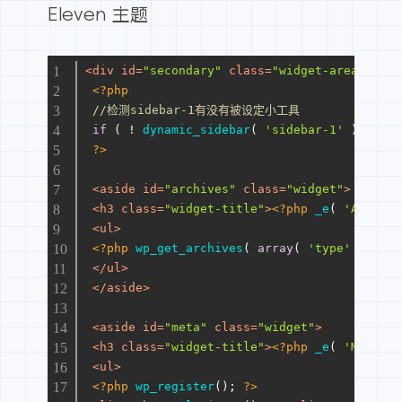
Eleven 主题
<
div
id
=
"secondary"
class
=
"widget-area"
role
<?php
//检测sidebar-1有没有被设定小工具
if
 ( ! 
dynamic_sidebar
( 
'sidebar-1'
 ) ) : 
?>
<
aside
id
=
"archives"
class
=
"widget"
>
<
h3
class
=
"widget-title"
>
<?php
_e
( 
'Archive
<
ul
>
<?php
wp_get_archives
( 
array
( 
'type'
 => 
'mo
</
ul
>
</
aside
>
<
aside
id
=
"meta"
class
=
"widget"
>
<
h3
class
=
"widget-title"
>
<?php
_e
( 
'Meta'
, 
<
ul
>
<?php
wp_register
(); 
?>