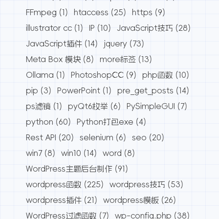
FFmpeg
(1)
htaccess
(25)
https
(9)
illustrator cc
(1)
IP
(10)
JavaScript技巧
(28)
JavaScript插件
(14)
jquery
(73)
Meta Box 模块
(8)
more标签
(13)
Ollama
(1)
PhotoshopCC
(9)
php函数
(10)
pip
(3)
PowerPoint
(1)
pre_get_posts
(14)
ps滤镜
(1)
pyQt6枚举
(6)
PySimpleGUI
(7)
python
(60)
Python打包exe
(4)
Rest API
(20)
selenium
(6)
seo
(20)
win7
(8)
win10
(14)
word
(8)
WordPress主题后台制作
(91)
wordpress函数
(225)
wordpress技巧
(53)
wordpress插件
(21)
wordpress模板
(26)
WordPress过滤函数
(7)
wp-config.php
(38)