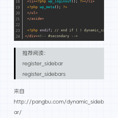
<
li
>
<?php
wp_loginout
(); 
?>
</
li
>
<?php
wp_meta
(); 
?>
</
ul
>
</
aside
>
<?php
endif
; 
// end if ( ! dynamic_sidebar(
</
div
>
<!-- #secondary -->
推荐阅读：
register_sidebar
register_sidebars
来自
http://pangbu.com/dynamic_sideb
ar/