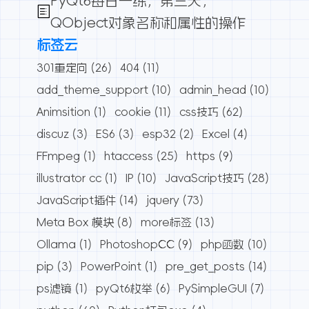
PyQt6每日一练，第三天，
QObject对象名称和属性的操作
标签云
301重定向
(26)
404
(11)
add_theme_support
(10)
admin_head
(10)
Animsition
(1)
cookie
(11)
css技巧
(62)
discuz
(3)
ES6
(3)
esp32
(2)
Excel
(4)
FFmpeg
(1)
htaccess
(25)
https
(9)
illustrator cc
(1)
IP
(10)
JavaScript技巧
(28)
JavaScript插件
(14)
jquery
(73)
Meta Box 模块
(8)
more标签
(13)
Ollama
(1)
PhotoshopCC
(9)
php函数
(10)
pip
(3)
PowerPoint
(1)
pre_get_posts
(14)
ps滤镜
(1)
pyQt6枚举
(6)
PySimpleGUI
(7)