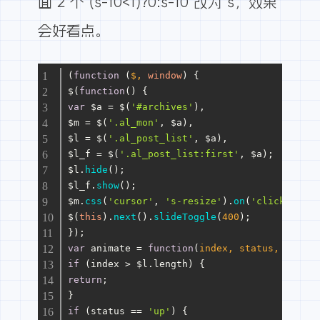
面 2 个 (s-10<1)?0:s-10 改为 s，效果
会好看点。
(
function
 (
$, 
window
) {
$(
function
(
) {
var
 $a = $(
'#archives'
),
$m = $(
'.al_mon'
, $a),
$l = $(
'.al_post_list'
, $a),
$l_f = $(
'.al_post_list:first'
, $a);
$l.
hide
();
$l_f.
show
();
$m.
css
(
'cursor'
, 
's-resize'
).
on
(
'click'
, 
fun
$(
this
).
next
().
slideToggle
(
400
);
});
var
 animate = 
function
(
index, status, s
) {
if
 (index > $l.
length
) {
return
;
}
if
 (status == 
'up'
) {