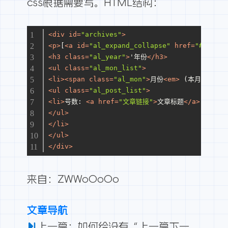
css根据需要写。HTML结构：
<
div
id
=
"archives"
>
<
p
>
[
<
a
id
=
"al_expand_collapse"
href
=
"#"
>
全部
<
h3
class
=
"al_year"
>
'年份
</
h3
>
<
ul
class
=
"al_mon_list"
>
<
li
>
<
span
class
=
"al_mon"
>
月份
<
em
>
 (本月文章数量
<
ul
class
=
"al_post_list"
>
<
li
>
号数: 
<
a
href
=
"文章链接"
>
文章标题
</
a
>
<
em
>
(
</
ul
>
</
li
>
</
ul
>
</
div
>
来自：
ZWWoOoOo
文章导航
上一篇：如何给没有“上一篇下一