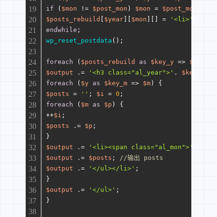
if
 (
$mon
 != 
$post_mon
) 
$mon
 = 
$post_mon
;
$posts_rebuild
[
$year
][
$mon
][] = 
'<li>'
. 
get_
endwhile
;
wp_reset_postdata
();
foreach
 (
$posts_rebuild
as
$key_y
 => 
$y
) {
$output
 .= 
'<h3 class="al_year">'
. 
$key_y
 .
'
foreach
 (
$y
as
$key_m
 => 
$m
) {
$posts
 = 
''
; 
$i
 = 
0
;
foreach
 (
$m
as
$p
) {
++
$i
;
$posts
 .= 
$p
;
}
$output
 .= 
'<li><span class="al_mon">'
. 
$key
$output
 .= 
$posts
; 
//输出 posts
$output
 .= 
'</ul></li>'
;
}
$output
 .= 
'</ul>'
;
}