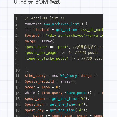
UTF8 无 BOM 格式
/* Archives list */
function
zww_archives_list
(
) 
{
if
( !
$output
 = 
get_option
(
'zww_db_cache_arch
$output
 = 
'<div id="archives"><p><a id="a
$args
 = 
array
(
'post_type'
 => 
'post'
, 
//如果你有多个 post type
'posts_per_page'
 => -
1
, 
//全部 posts
'ignore_sticky_posts'
 => 
1
//忽略 sticky pos
);
$the_query
 = 
new
WP_Query
( 
$args
 );
$posts_rebuild
 = 
array
();
$year
 = 
$mon
 = 
0
;
while
 ( 
$the_query
->
have_posts
() ) : 
$the_qu
$post_year
 = 
get_the_time
(
'Y'
);
$post_mon
 = 
get_the_time
(
'm'
);
$post_day
 = 
get_the_time
(
'd'
);
if
 (
$year
 != 
$post_year
) 
$year
 = 
$post_year
;