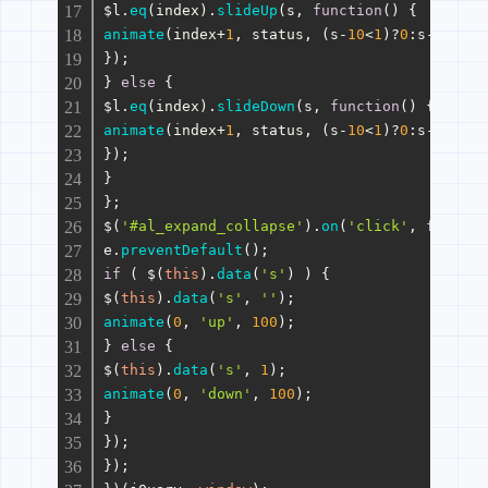
$l.
eq
(index).
slideUp
(s, 
function
(
) {
animate
(index+
1
, status, (s-
10
<
1
)?
0
:s-
10
);
});
} 
else
 {
$l.
eq
(index).
slideDown
(s, 
function
(
) {
animate
(index+
1
, status, (s-
10
<
1
)?
0
:s-
10
);
});
}
};
$(
'#al_expand_collapse'
).
on
(
'click'
, 
functio
e.
preventDefault
();
if
 ( $(
this
).
data
(
's'
) ) {
$(
this
).
data
(
's'
, 
''
);
animate
(
0
, 
'up'
, 
100
);
} 
else
 {
$(
this
).
data
(
's'
, 
1
);
animate
(
0
, 
'down'
, 
100
);
}
});
});