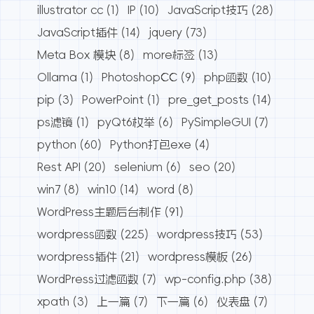
illustrator cc
(1)
IP
(10)
JavaScript技巧
(28)
JavaScript插件
(14)
jquery
(73)
Meta Box 模块
(8)
more标签
(13)
Ollama
(1)
PhotoshopCC
(9)
php函数
(10)
pip
(3)
PowerPoint
(1)
pre_get_posts
(14)
ps滤镜
(1)
pyQt6枚举
(6)
PySimpleGUI
(7)
python
(60)
Python打包exe
(4)
Rest API
(20)
selenium
(6)
seo
(20)
win7
(8)
win10
(14)
word
(8)
WordPress主题后台制作
(91)
wordpress函数
(225)
wordpress技巧
(53)
wordpress插件
(21)
wordpress模板
(26)
WordPress过滤函数
(7)
wp-config.php
(38)
xpath
(3)
上一篇
(7)
下一篇
(6)
仪表盘
(7)