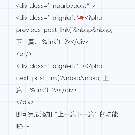
<div class=”nearbypost”>
<div class=”alignleft”><?php
previous_post_link(‘&nbsp&nbsp;
下一篇： %link’); ?></div>
<br/>
<div class=”alignleft”><?php
next_post_link(‘&nbsp&nbsp; 上一
篇： %link’); ?></div>
</div>
即可完成添加“上一篇下一篇”的功能
啦~~