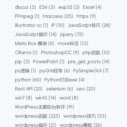
discuz
(3)
ES6
(3)
esp32
(2)
Excel
(4)
FFmpeg
(1)
htaccess
(25)
https
(9)
illustrator cc
(1)
IP
(10)
JavaScript技巧
(28)
JavaScript插件
(14)
jquery
(73)
Meta Box 模块
(8)
more标签
(13)
Ollama
(1)
PhotoshopCC
(9)
php函数
(10)
pip
(3)
PowerPoint
(1)
pre_get_posts
(14)
ps滤镜
(1)
pyQt6枚举
(6)
PySimpleGUI
(7)
python
(60)
Python打包exe
(4)
Rest API
(20)
selenium
(6)
seo
(20)
win7
(8)
win10
(14)
word
(8)
WordPress主题后台制作
(91)
wordpress函数
(225)
wordpress技巧
(53)
wordpress插件
(21)
wordpress模板
(26)